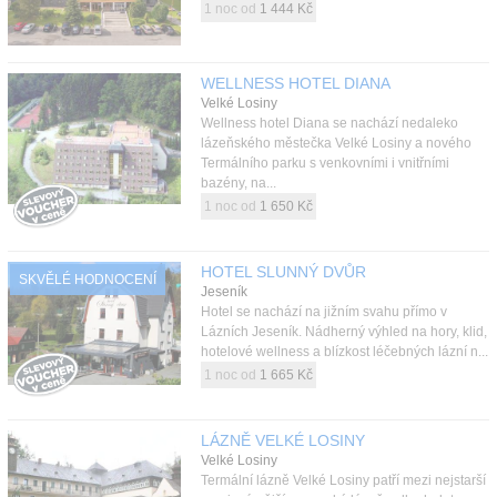
1 noc od
1 444 Kč
WELLNESS HOTEL DIANA
Velké Losiny
Wellness hotel Diana se nachází nedaleko
lázeňského městečka Velké Losiny a nového
Termálního parku s venkovními i vnitřními
bazény, na...
1 noc od
1 650 Kč
HOTEL SLUNNÝ DVŮR
SKVĚLÉ HODNOCENÍ
Jeseník
Hotel se nachází na jižním svahu přímo v
Lázních Jeseník. Nádherný výhled na hory, klid,
hotelové wellness a blízkost léčebných lázní n...
1 noc od
1 665 Kč
LÁZNĚ VELKÉ LOSINY
Velké Losiny
Termální lázně Velké Losiny patří mezi nejstarší