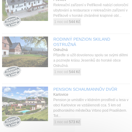
Rekreační zařízení v Petříkově nabízí celoroční
ubytování a restaurace v rekreačním zařízení v
Petříkově v horské chráněné krajinné obl...
1 noc od
544 Kč
RODINNÝ PENZION SKILAND
OSTRUŽNÁ
Ostružná
Přijeďte si užít dovolenou spolu se svými dětmi
a poznejte krásu Jeseníků do horské obce
Ostružná.
1 noc od
544 Kč
PENSION SCHAUMANNŮV DVŮR
Karlovice
Pension je umístěn v klidném prostředí u lesa v
obci Karlovice ve vzdálenosti cca. 5 km od
podhorského městečka Vrbno pod Pradědem.
Tot...
1 noc od
573 Kč