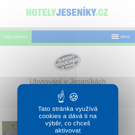
Panel pro správu cookies
Najít ubytování
Menu
Pobyty
Novinky
Atrakce
Ubytování v Jeseníkách
Typ ubytování:
Mapa
Vybavení:
O Jeseníkách
Tato stránka využívá
O nás
cookies a dává ti na
výběr, co chceš
RODINNÝ PENZION SKILAND
Kontakt
aktivovat
PETŘÍKOV
Petříkov