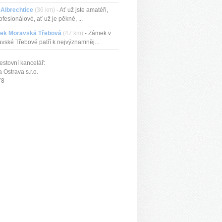
ckou...
 Albrechtice
(36 km)
- Ať už jste amatéři,
rofesionálové, ať už je pěkné, ...
ek Moravská Třebová
(47 km)
- Zámek v
vské Třebové patří k nejvýznamněj...
estovní kancelář:
Ostrava s.r.o.
78