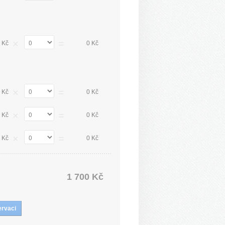
×
=
 Kč
0 Kč
×
=
 Kč
0 Kč
×
=
 Kč
0 Kč
×
=
 Kč
0 Kč
1 700 Kč