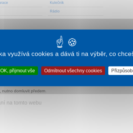
urace
Kulečník
Rádio
ového menu. Možnost dokoupení večeře.
ka využívá cookies a dává ti na výběr, co chce
ní k internetu Wi-Fi, úschovna kol nebo lyží zdarma,
výhodněné ceny zapůjčení elektrokol.
OK, přijmout vše
Odmítnout všechny cookies
Přizpůsobi
, nutno domluvit předem.
ání na tomto webu