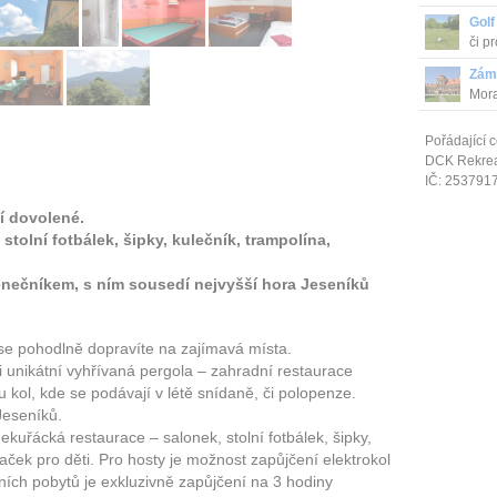
záme
Golf
či p
Zám
Mora
Pořádající c
DCK Rekrea 
IČ: 253791
í dovolené.
stolní fotbálek, šipky, kulečník, trampolína,
nečníkem, s ním sousedí nejvyšší hora Jeseníků
 se pohodlně dopravíte na zajímavá místa.
i unikátní vyhřívaná pergola – zahradní restaurace
kol, kde se podávají v létě snídaně, či polopenze.
Jeseníků.
ekuřácká restaurace – salonek, stolní fotbálek, šipky,
aček pro děti. Pro hosty je možnost zapůjčení elektrokol
ch pobytů je exkluzivně zapůjčení na 3 hodiny