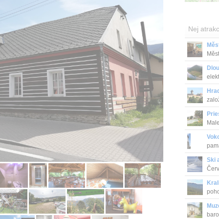
Nej atrakc
Měs
Měst
stave
Dlo
elek
Hra
zalo
boha
Prie
Male
Vok
pamá
Ski 
Červ
Kral
poho
Muz
baro