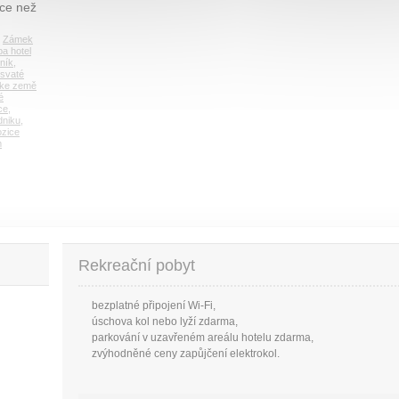
íce než
,
Zámek
a hotel
ník
,
 svaté
ke země
é
ce
,
dniku
,
ozice
m
Rekreační pobyt
bezplatné připojení Wi-Fi,
úschova kol nebo lyží zdarma,
parkování v uzavřeném areálu hotelu zdarma,
zvýhodněné ceny zapůjčení elektrokol.