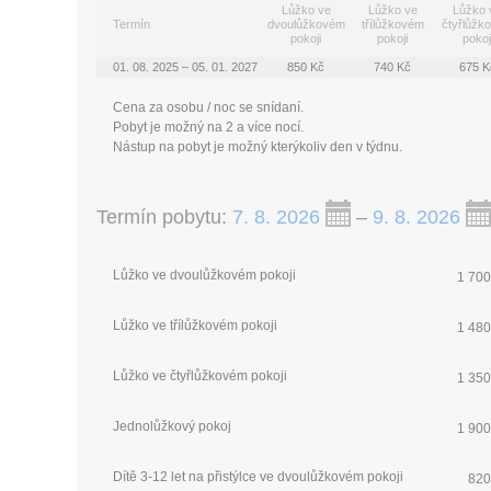
Lůžko ve
Lůžko ve
Lůžko 
Termín
dvoulůžkovém
třílůžkovém
čtyřlůžk
pokoji
pokoji
pokoj
01. 08. 2025 – 05. 01. 2027
850 Kč
740 Kč
675 K
Cena za osobu / noc se snídaní.
Pobyt je možný na 2 a více nocí.
Nástup na pobyt je možný kterýkoliv den v týdnu.
Termín pobytu:
7. 8. 2026
–
9. 8. 2026
Lůžko ve dvoulůžkovém pokoji
1 700
Lůžko ve třílůžkovém pokoji
1 480
Lůžko ve čtyřlůžkovém pokoji
1 350
Jednolůžkový pokoj
1 900
Dítě 3-12 let na přistýlce ve dvoulůžkovém pokoji
820