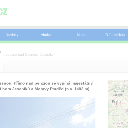
Novinky
Atrakce
Mapa
O Jeseníkách
★
(Loučná nad Desnou, Jeseníky)
a
esnou. Přímo nad penzion se vypíná majestátný
 hora Jeseníků a Moravy Praděd (n.v. 1492 m).