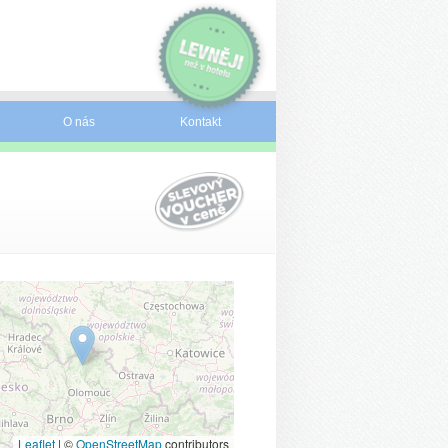
O nás
Kontakt
Leaflet
|
©
OpenStreetMap
contributors