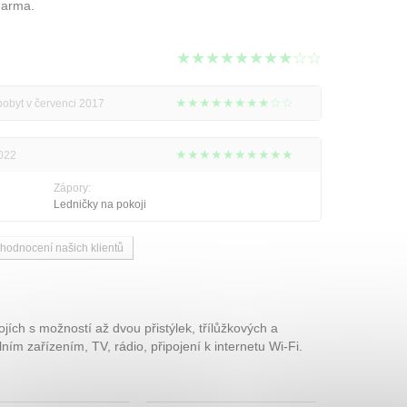
darma.
★★★★★★★★☆☆
★★★★★★★★☆☆
pobyt v červenci 2017
★★★★★★★★★★
2022
Zápory:
Ledničky na pokoji
 hodnocení našich klientů
ích s možností až dvou přistýlek, třílůžkových a
ním zařízením, TV, rádio, připojení k internetu Wi-Fi.