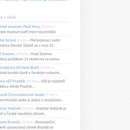
e v okolí
tské muzeum Zlaté Hory
(30 km)
-
ské muzeum patří mezi nejcennější
...
uhé Stráně
(6 km)
- Přečerpávací vodní
trárma Dlouhé Stráně se v roce 20...
d Sovinec
(29 km)
- Hrad Sovinec
žený počátkem 14.století má za sebou
t...
ssnitzovy léčebné lázně
(19 km)
-
bné horské lázně s čerstvým vzduche...
ova věž Prudník
(44 km)
- Věž je nejstarší
tkou města Prudnik....
areál Červenohorské Sedlo
(7 km)
-
enohorské sedlo je jedno z nejvýznam...
ický Sněžník
(23 km)
- Kralický Sněžník je
ří v České republice přesah...
eum Bruntál
(28 km)
- Renesanční,
kně upravovaný zámek Bruntál se