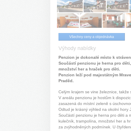
Všechny ceny a objednávka
Výhody nabídky
Penzion je dokonalé místo k stráven
Součástí penzionu je herna pro děti, 
množství her a hraček pro děti.
Penzion leží pod majestátným Mrave
Praděd.
Celým krajem se vine železnice, takže
V areálu penzionu je hostům k dispozic
zasazená do místní zeleně s úschovnou 
Odtud je krásný výhled na okolní hory 
Součástí penzionu je herna pro děti a n
kulečník, trampolína, množství her a hr
za zvýhodněných podmínek. U čtyřdenní