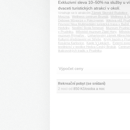
Exkluzivní sleva 10–50% na služby u v
dvaceti turistických atrakcí v okolí.
Vztahuje se k atrakcím
Zámek Slezské Rudoltice
Moszna
,
Wellness centrum Bruntál
,
Wellness & Sp
Debowe Wzgorze v Pokrzywnej
,
Vokova věž Prud
Pevnost Nisa Multimediální turistická trasa v Baště
Hedviky
,
Nedělní škola řemesel
,
Muzeum Prudnic
v Prudniku
,
Městské muzeum Zlaté Hory
,
Městsk
muzeum Rýmařov
,
Linhartovský zámek Albrechti
Kulturní představení ve Střeše
,
Krytý bazén v Pru
Kosárna Karlovice
,
Kaple V Lipkách
,
Externí exp
textilnictví v textilce Hedva Český Brokát
,
Centru
tkalcovských tradic v Prudniku
.
Výpočet ceny
Rekreační pobyt (se snídaní)
2 noci od
850 Kč/osoba a noc