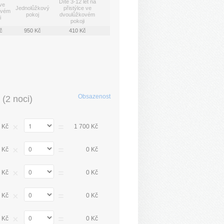
Dítě 3-12 let na
ve
Jednolůžkový
přistýlce ve
ovém
pokoj
dvoulůžkovém
i
pokoji
č
950 Kč
410 Kč
Obsazenost
(
2 noci
)
×
=
 Kč
1 700 Kč
×
=
 Kč
0 Kč
×
=
 Kč
0 Kč
×
=
 Kč
0 Kč
×
=
 Kč
0 Kč