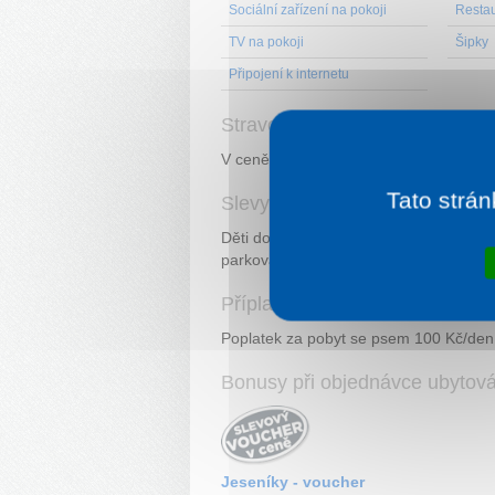
Sociální zařízení na pokoji
Resta
TV na pokoji
Šipky
Připojení k internetu
Stravování
V ceně pobytu snídaně formou snídaň
Tato strán
Slevy
Děti do 3 let zdarma. Bezplatné připoje
parkování v areálu penzionu zdarma, z
Příplatky
Poplatek za pobyt se psem 100 Kč/den
Bonusy při objednávce ubytov
Jeseníky - voucher