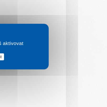
š aktivovat
t