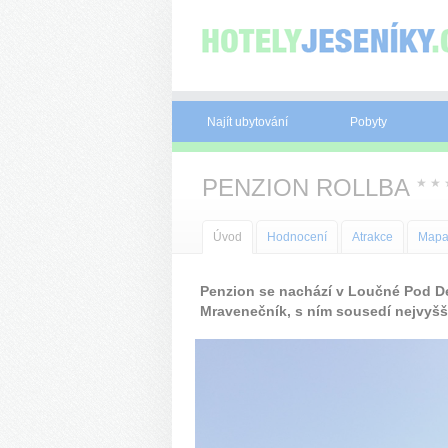
Panel pro správu cookies
Najít ubytování
Pobyty
PENZION ROLLBA
★
★
Úvod
Hodnocení
Atrakce
Map
Penzion se nachází v Loučné Pod D
Mravenečník, s ním sousedí nejvyšší