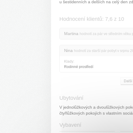
u šestidenních a delších na celý den z
Hodnocení klientů: 7,6 z 10
Martina
hodnotí za pár ve středním věku 
Nina
hodnotí za starší pár pobyt v srpnu 
Klady:
Rodinné prostředí
Další
Ubytování
V jednolůžkových a dvoulůžkových pokoj
čtyřlůžkových pokojích s vlastním sociál
Vybavení