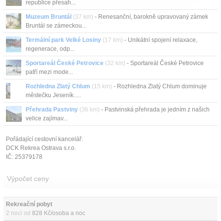
republice přesah...
Muzeum Bruntál
(37 km)
- Renesanční, barokně upravovaný zámek
Bruntál se zámeckou...
Termální park Velké Losiny
(17 km)
- Unikátní spojení relaxace,
regenerace, odp...
Sportareál České Petrovice
(32 km)
- Sportareál České Petrovice
patří mezi mode...
Rozhledna Zlatý Chlum
(15 km)
- Rozhledna Zlatý Chlum dominuje
městečku Jeseník.....
Přehrada Pastviny
(36 km)
- Pastvinská přehrada je jedním z našich
velice zajímav...
Pořádající cestovní kancelář:
DCK Rekrea Ostrava s.r.o.
IČ: 25379178
Výpočet ceny
Rekreační pobyt 
2 noci od
828 Kč/osoba a noc