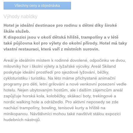
Všechny ceny a objednávka
Výhody nabídky
Hotel je ideální destinace pro rodinu s dětmi díky široké
škále služeb.
K dispozici jsou v okolí dětská hřiště, trampolíny a v létě
také půjčovna kol pro výlety do okolní přírody. Hotel má taky
vlastní restauraci, která vaří z místních surovin.
Areál je ideálním místem k rodinné dovolené, odpočinku ve dvou,
milovníky hor i školní výlety a lyžařské výcviky. Areál Skiland
poskytuje ideální prostředí pro sjezdové lyžování, běžky,
cykloturistiku i turistiku. Na léto máme přichystané animační
programy pro děti, letní grilování a nové venkovní posezení vedle
hotelu. Nejen ubytovaným hostům, ale i dalším zájemcům areál
zapůjčuje horská kola, koloběžky, skákací boty, trekingové a
nordic walking hole a odrážedlo. Pro aktivní neposedy se zde
nachází trampolíny, bowling, tenisové kurty a hřiště na
minikopanou. Návštěvníci mohou také navštívit stálou expozici
hudebních nástrojů.