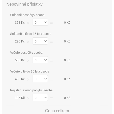
Nepovinné příplatky
Snídaně dospělý / osoba
×
=
378 Kč
0 Kč
Snídaně dítě do 15 let / osoba
×
=
290 Kč
0 Kč
Večeře dospělý / osoba
×
=
588 Kč
0 Kč
Večeře dítě do 15 let / osoba
×
=
456 Kč
0 Kč
Pojištění storno pobytu / osoba
×
=
135 Kč
0 Kč
Cena celkem