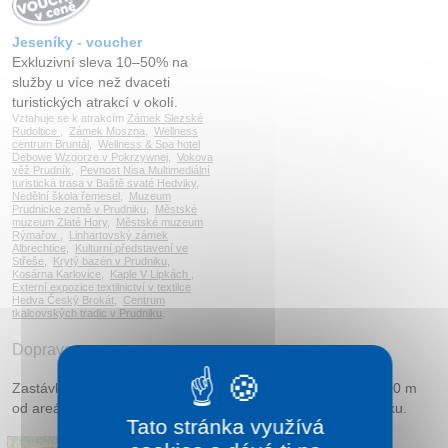
Jeseníky - voucher
Exkluzivní sleva 10–50% na
služby u více než dvaceti
turistických atrakcí v okolí.
Vztahuje se k atrakcím
Zámek Slezské
Rudoltice
,
Zámek Moszna
,
Wellness
centrum Bruntál
,
Wellness & Spa hotel
Debowe Wzgorze v Pokrzywnej
,
Vokova
věž Prudník
,
Pevnost Nisa Multimediální
turistická trasa v Baště svaté Hedviky
,
Nedělní škola řemesel
,
Muzeum
Prudnicke země v Prudniku
,
Městské
muzeum Zlaté Hory
,
Městské muzeum
Rýmařov
,
Linhartovský zámek
Albrechtice
,
Kulturní představení ve
Střeše
,
Krytý bazén v Prudniku
,
Kosárna Karlovice
,
Kaple V Lipkách
,
Externí expozice textilnictví v textilce
Hedva Český Brokát
,
Centrum
tkalcovských tradic v Prudniku
.
Doprava
Zastávka jak autobusová, tak i vlaková jsou vzdálené cca 100 m
od areálu. Parkování je zajištěno u areálu hotelu bez poplatku.
Tato stránka využívá