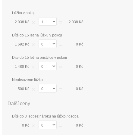
Lůžko v pokoji
×
=
2 038 Kč
2 038 Kč
Dítě do 15 let na lůžku v pokoji
×
=
1 692 Kč
0 Kč
Dítě do 15 let na přistýlce v pokoji
×
=
1 488 Kč
0 Kč
Neobsazené lůžko
×
=
500 Kč
0 Kč
Další ceny
Dítě do 3 let bez nároku na lůžko / osoba
×
=
0 Kč
0 Kč