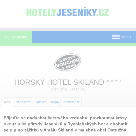
Panel pro správu cookies
Najít ubytování
Menu
Pobyty
Novinky
Atrakce
HORSKÝ HOTEL SKILAND
+
★
★
★
(Ostružná, Jeseníky)
Mapa
O Jeseníkách
Úvod
Hodnocení
Atrakce
Mapa
Konference
O nás
Přijeďte se nadýchat čerstvého vzduchu, prozkoumat krásy
okouzlující přírody Jeseníků a Rychlebských hor a obohatit
Kontakt
se o plno zážitků v Areálu Skiland v malebné obci Ostružná.