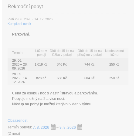
Rekreační pobyt
Platí 29. 6. 2026 - 14. 12. 2026
Kompletní ceník
Parkování.
Lůžko v
Dítě do 15 let na
Dítě do 15 let na
Neobsazené
Termín
pokoji
lůžku v pokoji
přistýlce v pokoji
lůžko
29. 06.
2026 – 28.
1 019 Kč
846 Kč
744 Kč
250 Kč
09. 2026
28. 09.
2026 – 14.
828 Kč
688 Kč
604 Kč
250 Kč
12. 2026
Cena za osobu / noc s vlastní stravou a parkováním.
Pobyt je možný na 2 a více nocí.
Nástup na pobyt je možný kterýkoliv den v týdnu.
Obsazenost
Termín pobytu:
7. 8. 2026
–
9. 8. 2026
(
2 noci
)