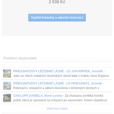
2 038 Kč
Podobní ubytovatelé
PRIESSNITZOVY LÉČEBNÉ LÁZNĚ - LD JAN RIPPER, Jeseník
-
Jako ze všech ostatních lázeňských domů také z hotelu Jana Rippera
se hostům naskýtá překrásný výhled na hřebeny Hrubého Jeseníku s
PRIESSNITZOVY LÉČEBNÉ LÁZNĚ - LD PRIESSNITZ, Jeseník
-
dom...
Rekreační, relaxační a aktivní dovolená v léčebných domech v
Priessnitzových lázních v Jeseníku.
CHALUPA DANIELA, Nové Losiny
- Za chalupou protéká horský
potok, který je upravený na chlazení po saunování. Kolem objektu je
upravený travnatý prostor. Je zde možné ...
Všechny hotely