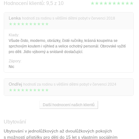
Hodnocení klientů: 9,5 z 10
★★★★★★★★★★
Lenka
hodnotí za rodinu s většími dětmi pobyt v červenci 2018
★★★★★★★★★★
Klady:
Všude čisto, moderno, obrázky, čisté ručníky, krásná koupelna se
sprchovým koutem i výhled a velice ochotný personál. Obrovské vyžití
pro děti. Jídlo výborný a snídaně dostačující.
Zápory:
Nic
Ondřej
hodnotí za rodinu s většími dětmi pobyt v červenci 2024
★★★★★★★★★★
Další hodnocení našich klientů
Ubytování
Ubytování v jednolůžkových až dvoulůžkových pokojích
s možností přistýlky pro děti do 15 let s vlastním sociálním