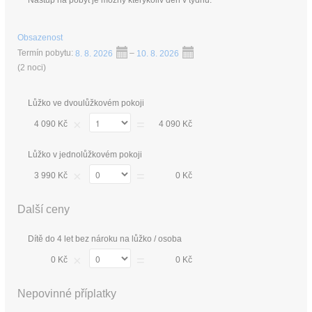
Nástup na pobyt je možný kterýkoliv den v týdnu.
Obsazenost
Termín pobytu:
8. 8. 2026
–
10. 8. 2026
(
2 noci
)
Lůžko ve dvoulůžkovém pokoji
×
=
4 090 Kč
4 090 Kč
Lůžko v jednolůžkovém pokoji
×
=
3 990 Kč
0 Kč
Další ceny
Dítě do 4 let bez nároku na lůžko / osoba
×
=
0 Kč
0 Kč
Nepovinné příplatky