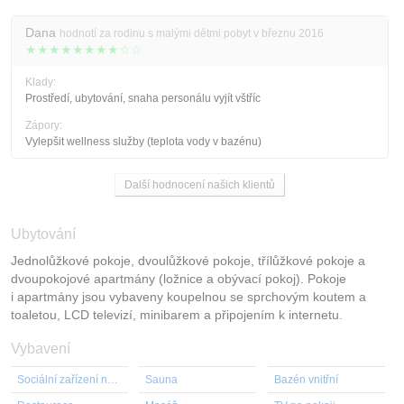
Dana
hodnotí za rodinu s malými dětmi pobyt v březnu 2016
★★★★★★★★☆☆
Klady:
Prostředí, ubytování, snaha personálu vyjít vštříc
Zápory:
Vylepšit wellness služby (teplota vody v bazénu)
Další hodnocení našich klientů
Ubytování
Jednolůžkové pokoje, dvoulůžkové pokoje, třílůžkové pokoje a
dvoupokojové apartmány (ložnice a obývací pokoj). Pokoje
i apartmány jsou vybaveny koupelnou se sprchovým koutem a
toaletou, LCD televizí, minibarem a připojením k internetu.
Vybavení
Sociální zařízení na pokoji
Sauna
Bazén vnitřní