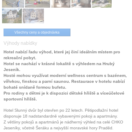
Všechny ceny a objednávka
Výhody nabídky
Hotel nabízí řadu výhod, které jej činí ideálním místem pro
rekreační pobyt.
Hotel se nachází v krásné lokalitě s výhledem na Hrubý
Jeseník.
Hosté mohou využívat moderní wellness centrum s bazénem,
vířivkou, finskou a parní saunou. Restaurace v hotelu nabízí
bohaté snídaně formou bufetu.
Pro rodiny s dětmi je k dispozici dětské hřiště a víceúčelové
sportovní hřiště.
Hotel Slunný dvůr byl otevřen po 22 letech. Pětipodlažní hotel
disponuje 18 nadstandardně vybavenými pokoji a apartmány.
Z většiny pokojů a apartmánů je nádherný výhled na celé CHKO
Jeseníky, včetně Šeráku a nejvyšší moravské hory Praděd.