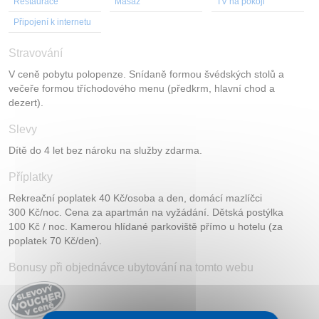
Restaurace
Masáž
TV na pokoji
Připojení k internetu
Stravování
V ceně pobytu polopenze. Snídaně formou švédských stolů a
večeře formou tříchodového menu (předkrm, hlavní chod a
dezert).
Slevy
Dítě do 4 let bez nároku na služby zdarma.
Příplatky
Rekreační poplatek 40 Kč/osoba a den, domácí mazlíčci
300 Kč/noc. Cena za apartmán na vyžádání. Dětská postýlka
100 Kč / noc. Kamerou hlídané parkoviště přímo u hotelu (za
poplatek 70 Kč/den).
Bonusy při objednávce ubytování na tomto webu