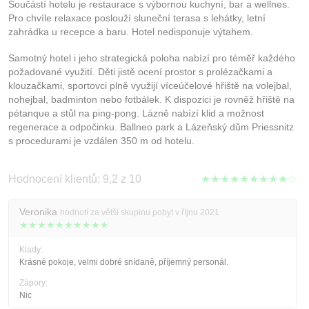
Součástí hotelu je restaurace s výbornou kuchyní, bar a wellnes.
Pro chvíle relaxace poslouží sluneční terasa s lehátky, letní
zahrádka u recepce a baru. Hotel nedisponuje výtahem.
Samotný hotel i jeho strategická poloha nabízí pro téměř každého
požadované využití. Děti jistě ocení prostor s prolézačkami a
klouzačkami, sportovci plně využijí víceúčelové hřiště na volejbal,
nohejbal, badminton nebo fotbálek. K dispozici je rovněž hřiště na
pétanque a stůl na ping-pong. Lázně nabízí klid a možnost
regenerace a odpočinku. Ballneo park a Lázeňský dům Priessnitz
s procedurami je vzdálen 350 m od hotelu.
Hodnocení klientů: 9,2 z 10
★★★★★★★★★☆
Veronika
hodnotí za větší skupinu pobyt v říjnu 2021
★★★★★★★★★★
Klady:
Krásné pokoje, velmi dobré snídaně, příjemný personál.
Zápory:
Nic