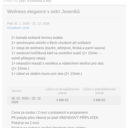
4 noci od
1897 Kč/osoba a noc
Wellness elegance v srdci Jeseníků
Platí 30. 1. 2026 - 22. 12. 2026
Kompletní ceník
2× bohatá snídaně formou bufetu
2× servírovaná večeře o třech chodech při svíčkách
1× vstup do wellness (bazén, whirpool, finská a parní sauna)
1× venkovní hořčíková káď na uvolnění svalů (2× 15min. –
volně přístupný vstup)
1× relaxační masáž s vanilkou a nádechem skořice pro oba
(2× 15min.)
1× zábal ve zlatém rounu pro oba (2× 15min.)
Lůžko ve dvoulůžkovém
Lůžko v jednolůžkovém
Termín
pokoji
pokoji
30. 01. 2026 – 22. 12.
4 090 Kč
3 990 Kč
2026
Cena za osobu / 2 noci s polopenzí a programem.
Při pobytu přes víkend se platí VÍKENDOVÝ PŘÍPLATEK.
Pobyt je na 2 noci.