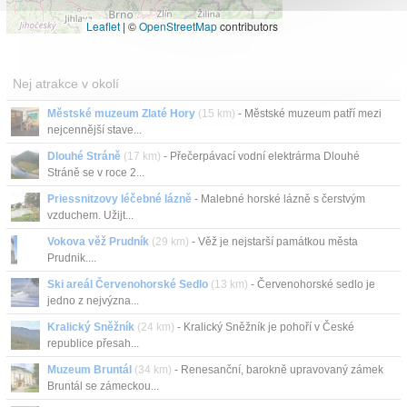
Leaflet
|
©
OpenStreetMap
contributors
Nej atrakce v okolí
Městské muzeum Zlaté Hory
(15 km)
- Městské muzeum patří mezi
nejcennější stave...
Dlouhé Stráně
(17 km)
- Přečerpávací vodní elektrárma Dlouhé
Stráně se v roce 2...
Priessnitzovy léčebné lázně
- Malebné horské lázně s čerstvým
vzduchem. Užijt...
Vokova věž Prudník
(29 km)
- Věž je nejstarší památkou města
Prudnik....
Ski areál Červenohorské Sedlo
(13 km)
- Červenohorské sedlo je
jedno z nejvýzna...
Kralický Sněžník
(24 km)
- Kralický Sněžník je pohoří v České
republice přesah...
Muzeum Bruntál
(34 km)
- Renesanční, barokně upravovaný zámek
Bruntál se zámeckou...