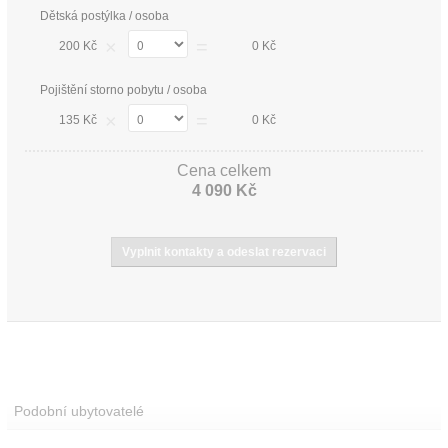
Dětská postýlka / osoba
×
=
200 Kč
0 Kč
Pojištění storno pobytu / osoba
×
=
135 Kč
0 Kč
Cena celkem
4 090 Kč
Podobní ubytovatelé