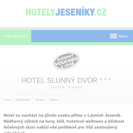
Panel pro správu cookies
Najít ubytování
Menu
Pobyty
Novinky
Atrakce
HOTEL SLUNNÝ DVŮR
★
★
★
(Jeseník, Jeseníky)
Mapa
O Jeseníkách
Úvod
Hodnocení
Atrakce
Mapa
O nás
Hotel se nachází na jižním svahu přímo v Lázních Jeseník.
Nádherný výhled na hory, klid, hotelové wellness a blízkost
Kontakt
léčebných lázní nabízí vše potřebné pro Váš zasloužený
odpočinek.