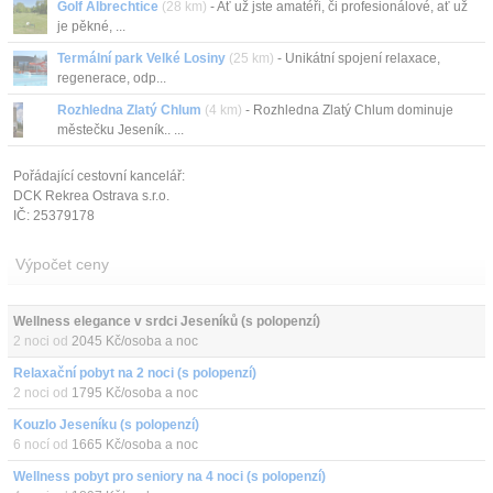
Golf Albrechtice
(28 km)
- Ať už jste amatéři, či profesionálové, ať už
je pěkné, ...
Termální park Velké Losiny
(25 km)
- Unikátní spojení relaxace,
regenerace, odp...
Rozhledna Zlatý Chlum
(4 km)
- Rozhledna Zlatý Chlum dominuje
městečku Jeseník.. ...
Pořádající cestovní kancelář:
DCK Rekrea Ostrava s.r.o.
IČ: 25379178
Výpočet ceny
Wellness elegance v srdci Jeseníků (s polopenzí)
2 noci od
2045 Kč/osoba a noc
Relaxační pobyt na 2 noci (s polopenzí)
2 noci od
1795 Kč/osoba a noc
Kouzlo Jeseníku (s polopenzí)
6 nocí od
1665 Kč/osoba a noc
Wellness pobyt pro seniory na 4 noci (s polopenzí)