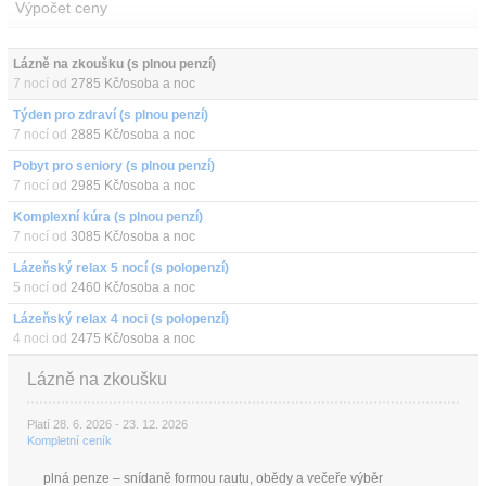
Výpočet ceny
Lázně na zkoušku (s plnou penzí)
7 nocí od
2785 Kč/osoba a noc
Týden pro zdraví (s plnou penzí)
7 nocí od
2885 Kč/osoba a noc
Pobyt pro seniory (s plnou penzí)
7 nocí od
2985 Kč/osoba a noc
Komplexní kúra (s plnou penzí)
7 nocí od
3085 Kč/osoba a noc
Lázeňský relax 5 nocí (s polopenzí)
5 nocí od
2460 Kč/osoba a noc
Lázeňský relax 4 noci (s polopenzí)
4 noci od
2475 Kč/osoba a noc
Lázně na zkoušku
Platí 28. 6. 2026 - 23. 12. 2026
Kompletní ceník
plná penze – snídaně formou rautu, obědy a večeře výběr