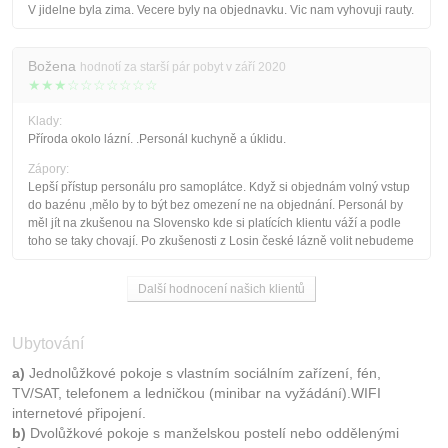
V jidelne byla zima. Vecere byly na objednavku. Vic nam vyhovuji rauty.
Božena
hodnotí za starší pár pobyt v září 2020
★★★☆☆☆☆☆☆☆
Klady:
Příroda okolo lázní. .Personál kuchyně a úklidu.
Zápory:
Lepší přístup personálu pro samoplátce. Když si objednám volný vstup
do bazénu ,mělo by to být bez omezení ne na objednání. Personál by
měl jít na zkušenou na Slovensko kde si platících klientu váží a podle
toho se taky chovají. Po zkušenosti z Losin české lázně volit nebudeme
Další hodnocení našich klientů
Ubytování
a)
Jednolůžkové pokoje s vlastním sociálním zařízení, fén,
TV/SAT, telefonem a ledničkou (minibar na vyžádání).WIFI
internetové připojení.
b)
Dvolůžkové pokoje s manželskou postelí nebo oddělenými