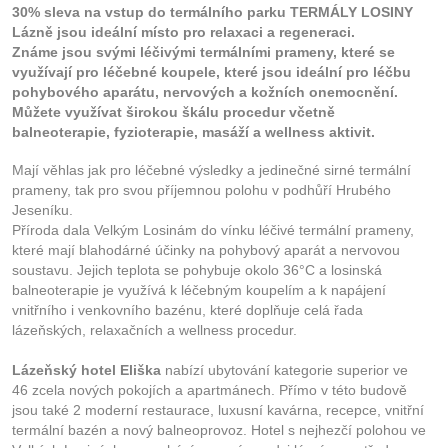
30% sleva na vstup do termálního parku TERMÁLY LOSINY
Lázně jsou ideální místo pro relaxaci a regeneraci.
Známe jsou svými léčivými termálními prameny, které se
využívají pro léčebné koupele, které jsou ideální pro léčbu
pohybového aparátu, nervových a kožních onemocnění.
Můžete využívat širokou škálu procedur včetně
balneoterapie, fyzioterapie, masáží a wellness aktivit.
Mají věhlas jak pro léčebné výsledky a jedinečné sirné termální
prameny, tak pro svou příjemnou polohu v podhůří Hrubého
Jeseníku.
Příroda dala Velkým Losinám do vínku léčivé termální prameny,
které mají blahodárné účinky na pohybový aparát a nervovou
soustavu. Jejich teplota se pohybuje okolo 36°C a losinská
balneoterapie je využívá k léčebným koupelím a k napájení
vnitřního i venkovního bazénu, které doplňuje celá řada
lázeňských, relaxačních a wellness procedur.
Lázeňský hotel Eliška
nabízí ubytování kategorie superior ve
46 zcela nových pokojích a apartmánech. Přímo v této budově
jsou také 2 moderní restaurace, luxusní kavárna, recepce, vnitřní
termální bazén a nový balneoprovoz. Hotel s nejhezčí polohou ve