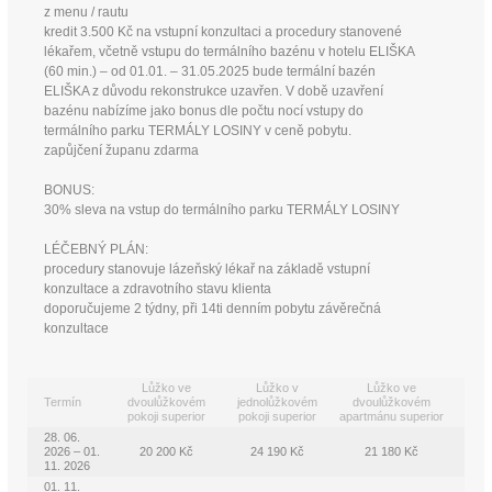
z menu / rautu
kredit 3.500 Kč na vstupní konzultaci a procedury stanovené
lékařem, včetně vstupu do termálního bazénu v hotelu ELIŠKA
(60 min.) – od 01.01. – 31.05.2025 bude termální bazén
ELIŠKA z důvodu rekonstrukce uzavřen. V době uzavření
bazénu nabízíme jako bonus dle počtu nocí vstupy do
termálního parku TERMÁLY LOSINY v ceně pobytu.
zapůjčení županu zdarma
BONUS:
30% sleva na vstup do termálního parku TERMÁLY LOSINY
LÉČEBNÝ PLÁN:
procedury stanovuje lázeňský lékař na základě vstupní
konzultace a zdravotního stavu klienta
doporučujeme 2 týdny, při 14ti denním pobytu závěrečná
konzultace
Lůžko ve
Lůžko v
Lůžko ve
Termín
dvoulůžkovém
jednolůžkovém
dvoulůžkovém
pokoji superior
pokoji superior
apartmánu superior
28. 06.
2026 – 01.
20 200 Kč
24 190 Kč
21 180 Kč
11. 2026
01. 11.