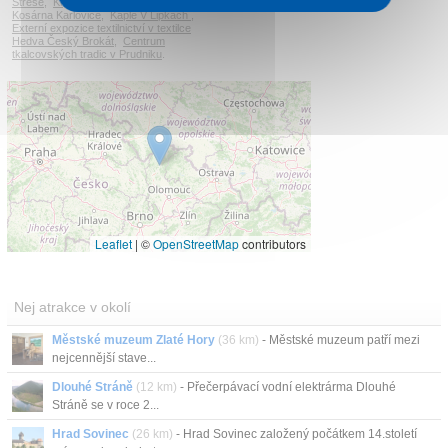
Střeše
,
Krytý bazén v Prudniku
,
Kosárna Karlovice
,
Kaple V Lipkách
,
Externí expozice textilnictví v textilce
Hedva Český Brokát
,
Centrum
tkalcovských tradic v Prudniku
.
Leaflet
|
©
OpenStreetMap
contributors
Nej atrakce v okolí
Městské muzeum Zlaté Hory
(36 km)
- Městské muzeum patří mezi
nejcennější stave...
Dlouhé Stráně
(12 km)
- Přečerpávací vodní elektrárma Dlouhé
Stráně se v roce 2...
Hrad Sovinec
(26 km)
- Hrad Sovinec založený počátkem 14.století