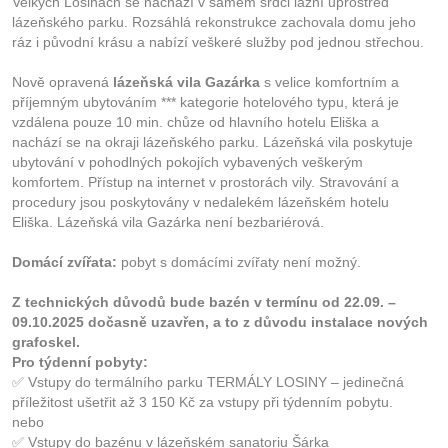
Velkých Losinách se nachází v samém srdci lázní uprostřed
lázeňského parku. Rozsáhlá rekonstrukce zachovala domu jeho
ráz i původní krásu a nabízí veškeré služby pod jednou střechou.
Nově opravená
lázeňská vila Gazárka
s velice komfortním a
příjemným ubytováním *** kategorie hotelového typu, která je
vzdálena pouze 10 min. chůze od hlavního hotelu Eliška a
nachází se na okraji lázeňského parku. Lázeňská vila poskytuje
ubytování v pohodlných pokojích vybavených veškerým
komfortem. Přístup na internet v prostorách vily. Stravování a
procedury jsou poskytovány v nedalekém lázeňském hotelu
Eliška. Lázeňská vila Gazárka není bezbariérová.
Domácí zvířata:
pobyt s domácími zvířaty není možný.
Z technických důvodů bude bazén v termínu od 22.09. –
09.10.2025 dočasně uzavřen, a to z důvodu instalace nových
grafoskel.
Pro týdenní pobyty:
✅ Vstupy do termálního parku TERMÁLY LOSINY – jedinečná
příležitost ušetřit až 3 150 Kč za vstupy při týdenním pobytu.
nebo
✅ Vstupy do bazénu v lázeňském sanatoriu Šárka