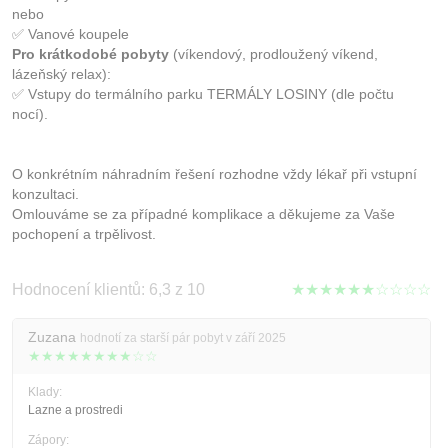
nebo
✅ Vanové koupele
Pro krátkodobé pobyty
(víkendový, prodloužený víkend,
lázeňský relax):
✅ Vstupy do termálního parku TERMÁLY LOSINY (dle počtu
nocí).
O konkrétním náhradním řešení rozhodne vždy lékař při vstupní
konzultaci.
Omlouváme se za případné komplikace a děkujeme za Vaše
pochopení a trpělivost.
Hodnocení klientů: 6,3 z 10
★★★★★★☆☆☆☆
Zuzana
hodnotí za starší pár pobyt v září 2025
★★★★★★★★☆☆
Klady:
Lazne a prostredi
Zápory: