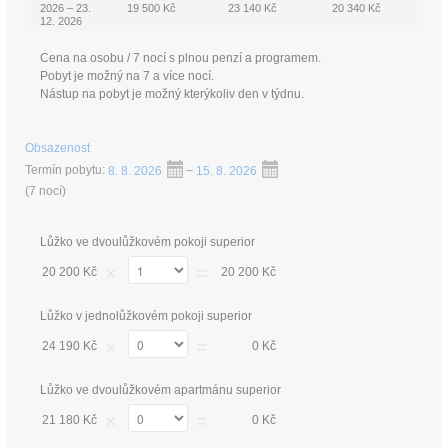
2026 – 23.
19 500 Kč
23 140 Kč
20 340 Kč
12. 2026
Cena na osobu / 7 nocí s plnou penzí a programem.
Pobyt je možný na 7 a více nocí.
Nástup na pobyt je možný kterýkoliv den v týdnu.
Obsazenost
Termín pobytu:
8. 8. 2026
–
15. 8. 2026
(
7 nocí
)
Lůžko ve dvoulůžkovém pokoji superior
×
=
20 200 Kč
20 200 Kč
Lůžko v jednolůžkovém pokoji superior
×
=
24 190 Kč
0 Kč
Lůžko ve dvoulůžkovém apartmánu superior
×
=
21 180 Kč
0 Kč