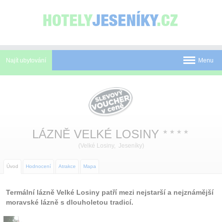
Panel pro správu cookies
Najít ubytování
Menu
Pobyty
Novinky
Atrakce
LÁZNĚ VELKÉ LOSINY
★
★
★
★
(Velké Losiny, Jeseníky)
Mapa
O Jeseníkách
Úvod
Hodnocení
Atrakce
Mapa
O nás
Termální lázně Velké Losiny patří mezi nejstarší a nejznámější
moravské lázně s dlouholetou tradicí.
Kontakt