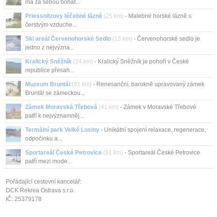
má za sebou bohat...
Priessnitzovy léčebné lázně
(25 km)
- Malebné horské lázně s
čerstvým vzduche...
Ski areál Červenohorské Sedlo
(13 km)
- Červenohorské sedlo je
jedno z nejvýzna...
Kralický Sněžník
(24 km)
- Kralický Sněžník je pohoří v České
republice přesah...
Muzeum Bruntál
(31 km)
- Renesanční, barokně upravovaný zámek
Bruntál se zámeckou...
Zámek Moravská Třebová
(41 km)
- Zámek v Moravské Třebové
patří k nejvýznamněj...
Termální park Velké Losiny
- Unikátní spojení relaxace, regenerace,
odpočinku a...
Sportareál České Petrovice
(31 km)
- Sportareál České Petrovice
patří mezi mode...
Pořádající cestovní kancelář:
DCK Rekrea Ostrava s.r.o.
IČ: 25379178