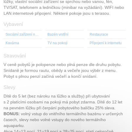
lůžky, vlastní sociální zařízení se sprchou nebo vanou, fén,
TV/SAT, telefonem a ledničkou (minibar na vyžádání). WIFI nebo
LAN internetové připojení. Některé pokoje jsou s terasou.
Vybavení
Sociální zařízení na pokoji
Bazén vnitřní
Restaurace
Kavárna
TV na pokoji
Připojení k internetu
Stravování
V ceně pobytů je polopenze nebo plná penze dle druhu pobytu.
Snídaně je formou rautu, obědy a večeře jsou výběr z menu.
Pobyt s plnou penzí začíná večeří a končí snídaní.
Slevy
Dítě do 5 let (bez nároku na lůžko a služby) při ubytování
s 2 platícími osobami na pokoji má pobyt zdarma. Dítě do 12 let
na pevném lůžku při čerpání pobytového balíčku 25% sleva.
BONUS:
volný vstup do vnitřního termálního bazénu v určených
časech, slevy nebo volné vstupy do nového termálního
aquaparku.
Akce 14=13 nocí, 21=19 nocí a 28=25 nocí, platí celoročně.