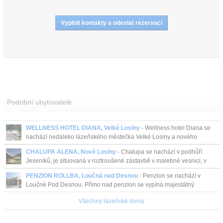
Podobní ubytovatelé
WELLNESS HOTEL DIANA, Velké Losiny
- Wellness hotel Diana se
nachází nedaleko lázeňského městečka Velké Losiny a nového
Termálního parku s venkovními i vnitřními bazény, na...
CHALUPA ALENA, Nové Losiny
- Chalupa se nachází v podhůří
Jeseníků, je situovaná v roztroušené zástavbě v malebné vesnici, v
údolí podél potoka. Jeseníky jsou druhý...
PENZION ROLLBA, Loučná nad Desnou
- Penzion se nachází v
Loučné Pod Desnou. Přímo nad penzion se vypíná majestátný
Mravenečník, s ním sousedí nejvyšší hora Jeseníků a Mora...
Všechny lázeňské domy