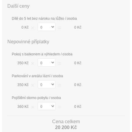
Další ceny
Dítě do 5 let bez nároku na lůžko / osoba
×
=
0 Kč
0 Kč
Nepovinné příplatky
Pokoj s balkonem a výhledem / osoba
×
=
350 Kč
0 Kč
Parkování v areálu lázní / osoba
×
=
350 Kč
0 Kč
Pojištění storno pobytu / osoba
×
=
360 Kč
0 Kč
Cena celkem
20 200 Kč