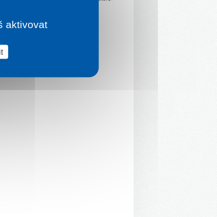
š aktivovat
t