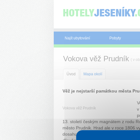
Panel pro správu cookies
Najít ubytování
Pobyty
Vokova věž Prudník
( v ob
Úvod
Mapa okolí
Věž je nejstarší památkou města Pru
V
Vokova věž Prudník
v
p
13. století českým magnátem z rodu 
město Prudnik. Hrad ale v roce 1806 vy
dosahuje několika metrů. Ke vstupu, kt