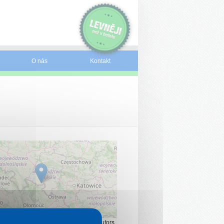
O nás
Kontakt
Leaflet
|
©
OpenStreetMap
contributors