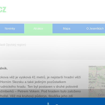
Novinky
Atrakce
Mapa
O Jeseníkách
lasti
Opolský region
)
dnik.
okova věž je vysková 41 metrů, je nejstarší hradní věží
 Horním Slezsku a také jediným pozůstatkem
rudnického hradu. Ten byl postaven v druhé polovině
Rožmberků – Petrem Vokem. Pod hradem bylo založeno
hořel. Věž má kruhový půdorys, tloušťka jeho zdí
erý se nachází až nad polovinou výšky objektu, vedou