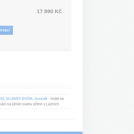
17 890 Kč
EL SLUNNÝ DVŮR, Jeseník
- Hotel se
ází na jižním svahu přímo v Lázních
ník. Nádherný výhled na hory, klid,
lové wellness a blízkost léčebných lázní