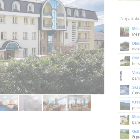
Nej atrakc
Měs
Měst
stave
Dlo
elek
Prie
hors
Vok
pamá
Ski 
Červ
Kral
poho
Muz
baro
záme
Golf
či p