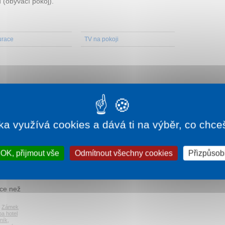
 (obývací pokoj).
urace
TV na pokoji
, platba na místě.
ka využívá cookies a dává ti na výběr, co chce
ání na tomto webu
OK, přijmout vše
Odmítnout všechny cookies
Přizpůsobi
íce než
,
Zámek
a hotel
ník
,