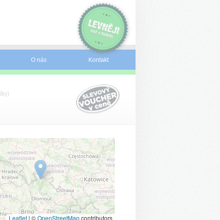
O nás
Kontakt
íky)
Leaflet
|
©
OpenStreetMap
contributors