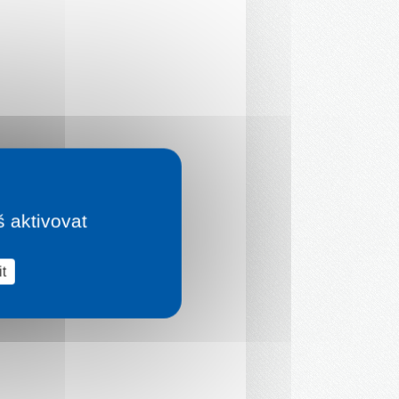
š aktivovat
t