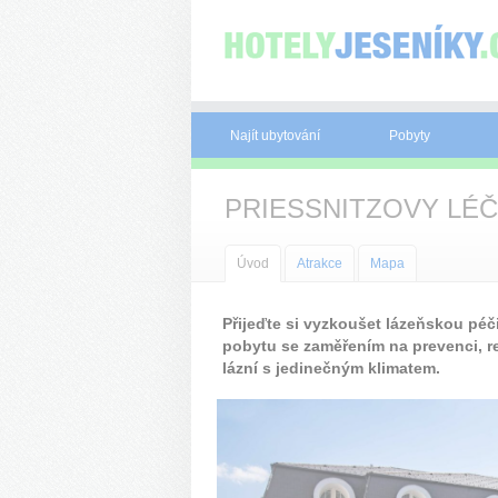
Panel pro správu cookies
Najít ubytování
Pobyty
PRIESSNITZOVY LÉČ
Úvod
Atrakce
Mapa
Přijeďte si vyzkoušet lázeňskou péč
pobytu se zaměřením na prevenci, re
lázní s jedinečným klimatem.