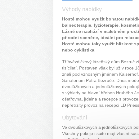
Výhody nabídky
Hosté mohou využít bohatou nabídk
balneoterapie, fyzioterapie, kosmeti
Lázně se nachází v malebném prostře
přírodní scenérie, ideální pro relaxac
Hosté mohou taky využít blízkost spo
nebo cyklistika.
Tříhvězdičkový lázeňský dům Bezruč 
tisíciletí. Postaven však byl už v roce
znali pod vznosným jménem Kaiserhof,
Sanatorium Petra Bezruče. Dnes modern
dvoulůžkových a jednolůžkových pokojů,
s výhledy na hlavní hřeben Hrubého Je
ošetřovna, jídelna a recepce s provoz
nepřetržitý provoz na recepci LD Priess
Ubytování
Ve dvoulůžkových a jednolůžkových pok
Všechny pokoje i suite mají vlastní soc