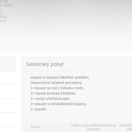
 svaté
ke země
é
ce
,
dniku
,
ozice
m
Seniorský pobyt
vstupní a výstupní lékařské vyšetření,
Doporučené léčebné procedury:
1× koupel se solí z mrtvého moře,
2× masáž klasická částečná,
1× suchá uhličitá koupel,
2× plavání v rehabilitačním bazénu,
2× parafín
Lůžko ve dvoulůžkovém pokoji
Jednolůž
Termín
standard
sta