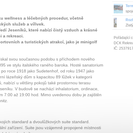
Term
spoj
u wellness a léčebných procedur, včetně
Roz
ckých služeb a vířivek.
Zlat
dí Jeseníků, které nabízí čistý vzduch a krásné
i a rekreaci.
Pořádající c
rtovních a turistických atrakcí, jako je minigolf
DCK Rekrea 
IČ: 253791
získal svou současnou podobu s příchodem nového
 1895 ve stylu italského raného baroka. Hosté sanatorium
 po roce 1918 jako Sudetenhof, od roku 1947 jako
í lázeňský dům s kapacitou 89 lůžek v kategorii
 nabízí u většiny pokojů také prostornou terasu
seníku. V budově se nachází inhalatorium, ordinace,
em 7:00 až 19:00 hod. Mimo uvedenou dobu je zajištěn
nitz.
ojích standard a dvoulůžkových suite standard.
iální zařízení. Suite jsou vzájemně propojené místnosti