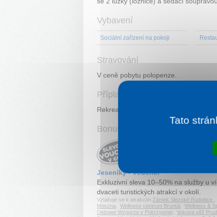
se 2 lůžky (ložnice) a sedací soupravou
Vybavení
Sociální zařízení na pokoji
Resta
Stravování
V ceně pobytu polopenze.
Příplatky
Rekreační poplatek 40 Kč / osoba a noc
Tato strán
Bonusy při objednávce ubytov
Jeseníky - voucher
Exkluzivní sleva 10–50% na služby u v
dvaceti turistických atrakcí v okolí.
Vztahuje se k atrakcím
Zámek Slezské Rudoltice
Moszna
,
Wellness centrum Bruntál
,
Wellness & Sp
Debowe Wzgorze v Pokrzywnej
,
Vokova věž Prud