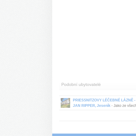
Podobní ubytovatelé
PRIESSNITZOVY LÉČEBNÉ LÁZNĚ -
JAN RIPPER, Jeseník
- Jako ze všec
ostatních lázeňských domů také z hote
Jana Rippera se hostům naskýtá přek
výhled na hřebeny Hrubého Jeseníku 
dom...