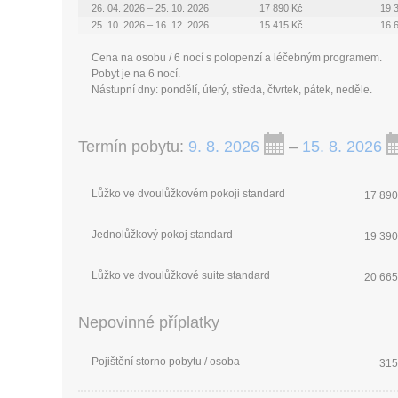
26. 04. 2026 – 25. 10. 2026
17 890 Kč
19 
25. 10. 2026 – 16. 12. 2026
15 415 Kč
16 
Cena na osobu / 6 nocí s polopenzí a léčebným programem.
Pobyt je na 6 nocí.
Nástupní dny: pondělí, úterý, středa, čtvrtek, pátek, neděle.
Termín pobytu:
9. 8. 2026
–
15. 8. 2026
Lůžko ve dvoulůžkovém pokoji standard
17 890
Jednolůžkový pokoj standard
19 390
Lůžko ve dvoulůžkové suite standard
20 665
Nepovinné příplatky
Pojištění storno pobytu / osoba
315