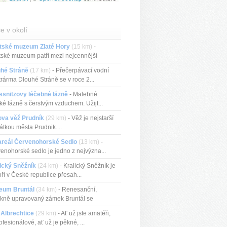
e v okolí
tské muzeum Zlaté Hory
(15 km)
-
ské muzeum patří mezi nejcennější
...
uhé Stráně
(17 km)
- Přečerpávací vodní
trárma Dlouhé Stráně se v roce 2...
ssnitzovy léčebné lázně
- Malebné
ké lázně s čerstvým vzduchem. Užijt...
ova věž Prudník
(29 km)
- Věž je nejstarší
tkou města Prudnik....
areál Červenohorské Sedlo
(13 km)
-
enohorské sedlo je jedno z nejvýzna...
ický Sněžník
(24 km)
- Kralický Sněžník je
ří v České republice přesah...
eum Bruntál
(34 km)
- Renesanční,
kně upravovaný zámek Bruntál se
ckou...
 Albrechtice
(29 km)
- Ať už jste amatéři,
rofesionálové, ať už je pěkné, ...