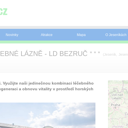
Novinky
Atrakce
Mapa
O Jeseníkách
EBNÉ LÁZNĚ - LD BEZRUČ
★
★
★
(Jeseník, Jesen
i. Využijte naši jedinečnou kombinaci léčebného
generaci a obnovu vitality v prostředí horských