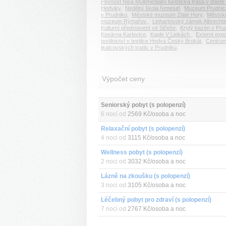
Pevnost Nisa Multimediální turistická trasa v Baště
Hedviky
,
Nedělní škola řemesel
,
Muzeum Prudnic
v Prudniku
,
Městské muzeum Zlaté Hory
,
Městsk
muzeum Rýmařov
,
Linhartovský zámek Albrechti
Kulturní představení ve Střeše
,
Krytý bazén v Pru
Kosárna Karlovice
,
Kaple V Lipkách
,
Externí exp
textilnictví v textilce Hedva Český Brokát
,
Centru
tkalcovských tradic v Prudniku
.
Výpočet ceny
Seniorský pobyt (s polopenzí)
6 nocí od
2569 Kč/osoba a noc
Relaxační pobyt (s polopenzí)
4 noci od
3115 Kč/osoba a noc
Wellness pobyt (s polopenzí)
2 noci od
3032 Kč/osoba a noc
Lázně na zkoušku (s polopenzí)
3 noci od
3105 Kč/osoba a noc
Léčebný pobyt pro zdraví (s polopenzí)
7 nocí od
2767 Kč/osoba a noc