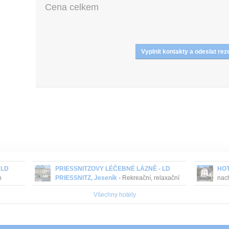
Cena celkem
 LD
PRIESSNITZOVY LÉČEBNÉ LÁZNĚ - LD
HOT
h
PRIESSNITZ, Jeseník
- Rekreační, relaxační
nach
lu
a aktivní dovolená v léčebných domech v
Jese
Všechny hotely
rásný
Priessnitzových lázních v Jeseníku.
hote
s
n...