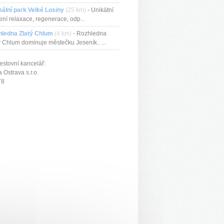
ální park Velké Losiny
(25 km)
- Unikátní
ení relaxace, regenerace, odp...
hledna Zlatý Chlum
(4 km)
- Rozhledna
ý Chlum dominuje městečku Jeseník.. ...
estovní kancelář:
Ostrava s.r.o.
78