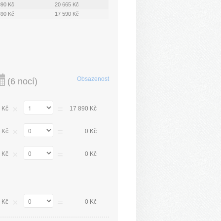
390 Kč
20 665 Kč
690 Kč
17 590 Kč
Obsazenost
(
6 nocí
)
×
=
 Kč
17 890 Kč
×
=
 Kč
0 Kč
×
=
 Kč
0 Kč
×
=
 Kč
0 Kč