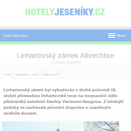
Panel pro správu cookies
Najít ubytování
Menu
Pobyty
Linhartovský zámek Albrechtice
Novinky
( v oblasti
Jeseníky
)
Atrakce
Úvod
Ubytování v okolí
Mapa okolí
Mapa
Linhartovský zámek byl vybudován v druhé polovině 16.
století přestavbou linhartovské tvrze na renesanční sídlo
O Jeseníkách
příslušníků katolické šlechty Václavem Haugvice. Z tehdejší
podoby se zachovala původní dispozice s uzavřeným
O nás
vnitřním dvorem.
Kontakt