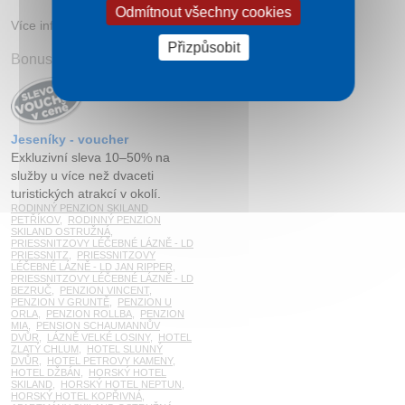
Odmítnout všechny cookies
Více informací:
www.zameklinhartovy.cz
Přizpůsobit
Bonusy při objednávce ubytování na tomto webu
Jeseníky - voucher
Exkluzivní sleva 10–50% na
služby u více než dvaceti
turistických atrakcí v okolí.
RODINNÝ PENZION SKILAND
PETŘÍKOV
,
RODINNÝ PENZION
SKILAND OSTRUŽNÁ
,
PRIESSNITZOVY LÉČEBNÉ LÁZNĚ - LD
PRIESSNITZ
,
PRIESSNITZOVY
LÉČEBNÉ LÁZNĚ - LD JAN RIPPER
,
PRIESSNITZOVY LÉČEBNÉ LÁZNĚ - LD
BEZRUČ
,
PENZION VINCENT
,
PENZION V GRUNTĚ
,
PENZION U
ORLA
,
PENZION ROLLBA
,
PENZION
MIA
,
PENSION SCHAUMANNŮV
DVŮR
,
LÁZNĚ VELKÉ LOSINY
,
HOTEL
ZLATÝ CHLUM
,
HOTEL SLUNNÝ
DVŮR
,
HOTEL PETROVY KAMENY
,
HOTEL DŽBÁN
,
HORSKÝ HOTEL
SKILAND
,
HORSKÝ HOTEL NEPTUN
,
HORSKÝ HOTEL KOPŘIVNÁ
,