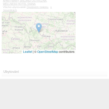
APARTMÁNY SKILAND OSTRUŽNÁ
,
WELLNESS HOTEL DIANA
Všichni ubytovatelé
Opolském regionu
,
v
Jeseníkách
Leaflet
|
©
OpenStreetMap
contributors
Ubytování
PENSION SCHAUMANNŮV DVŮR
Karlovice (12 km)
Pension je umístěn v klidném prostředí u lesa v
obci Karlovice ve vzdálenosti cca. 5 km od
podhorského městečka Vrbno pod Pradědem.
Tot...