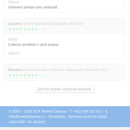
Zápory:
Vybavení pokoje bylo zastaralé.
Jaromír
hodnotí za starší pár pobyt v září 2017
★★★★★★★★☆☆
Klady:
Celkové prostředí v okolí pobytu.
Zápory:
Martina
hodnotí za pár ve středním věku pobyt v červenci 2017
★★★★★★★★☆☆
Zpět na stránku ubytovací kapacity
© 2005 – 2026
DCK Rekrea Ostrava
– T +420 596 110 531 – E
info@
hotelyjeseniky.cz
– (
Podmínky
-
Ochrana osobních údajů
zákazníků
-
Ke stažení
)