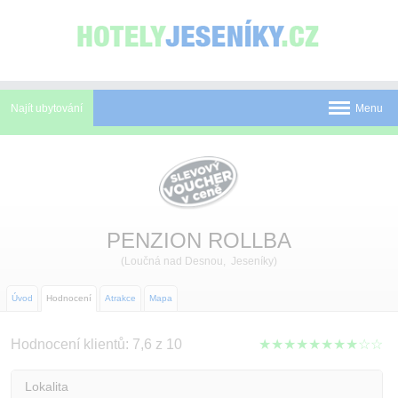
Panel pro správu cookies
Najít ubytování
Menu
Pobyty
Novinky
Atrakce
PENZION ROLLBA
(Loučná nad Desnou, Jeseníky)
Mapa
O Jeseníkách
Úvod
Hodnocení
Atrakce
Mapa
O nás
Hodnocení klientů: 7,6 z 10
★★★★★★★★☆☆
Kontakt
Lokalita