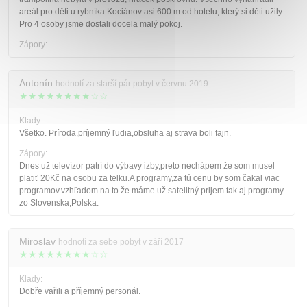
areál pro děti u rybníka Kociánov asi 600 m od hotelu, který si děti užily.
Pro 4 osoby jsme dostali docela malý pokoj.
Zápory:
Antonín
hodnotí za starší pár pobyt v červnu 2019
★★★★★★★★☆☆
Klady:
Všetko. Príroda,príjemný ľudia,obsluha aj strava boli fajn.
Zápory:
Dnes už televízor patrí do výbavy izby,preto nechápem že som musel
platiť 20Kč na osobu za telku.A programy,za tú cenu by som čakal viac
programov.vzhľadom na to že máme už satelitný prijem tak aj programy
zo Slovenska,Polska.
Miroslav
hodnotí za sebe pobyt v září 2017
★★★★★★★★☆☆
Klady:
Dobře vařili a příjemný personál.