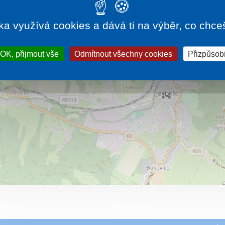
zaměřením na prevenci, regeneraci a obnovu vitality
v prostředí horských lázní s jedinečným klimatem.
Více…
ka využívá cookies a dává ti na výběr, co chce
OK, přijmout vše
Odmítnout všechny cookies
Přizpůsobi