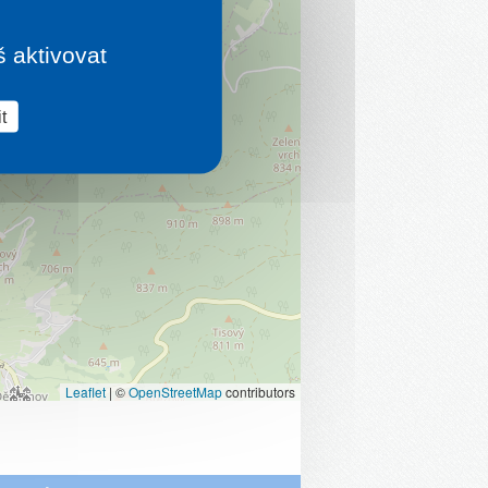
š aktivovat
t
Leaflet
|
©
OpenStreetMap
contributors