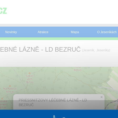
Novinky
Atrakce
Mapa
O Jeseníkách
EBNÉ LÁZNĚ - LD BEZRUČ
(Jeseník, Jeseníky)
×
PRIESSNITZOVY LÉČEBNÉ LÁZNĚ - LD
BEZRUČ
Přijeďte si vyzkoušet lázeňskou péči. Využijte naši
jedinečnou kombinaci léčebného pobytu se