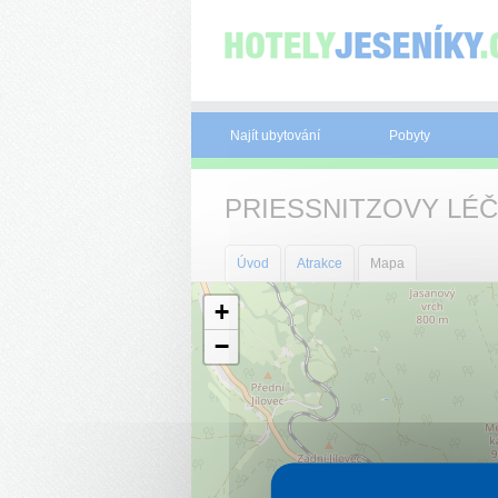
Panel pro správu cookies
Najít ubytování
Pobyty
PRIESSNITZOVY LÉČ
Úvod
Atrakce
Mapa
+
−