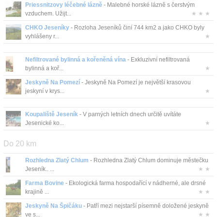
Priessnitzovy léčebné lázně
- Malebné horské lázně s čerstvým
vzduchem. Užijt...
★ ★ ★
CHKO Jeseníky
- Rozloha Jeseníků činí 744 km2 a jako CHKO byly
vyhlášeny r...
★
Nefiltrované bylinná a kořeněná vína
- Exkluzivní nefiltrovaná
bylinná a koř...
★
Jeskyně Na Pomezí
- Jeskyně Na Pomezí je největší krasovou
jeskyní v krys...
★
Koupaliště Jeseník
- V parných letních dnech určitě uvítáte
Jesenické ko...
★
Do 20 km
Rozhledna Zlatý Chlum
- Rozhledna Zlatý Chlum dominuje městečku
Jeseník.. ...
★ ★
Farma Bovine
- Ekologická farma hospodařící v nádherné, ale drsné
krajině ...
★ ★
Jeskyně Na Špičáku
- Patří mezi nejstarší písemně doložené jeskyně
ve s...
★ ★