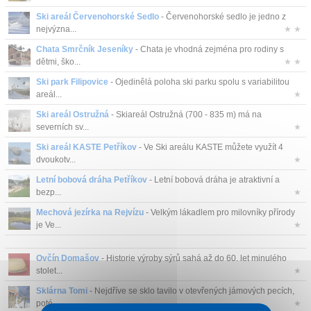
Ski areál Červenohorské Sedlo
- Červenohorské sedlo je jedno z
nejvýzna...
★ ★
Chata Smrčník Jeseníky
- Chata je vhodná zejména pro rodiny s
dětmi, ško...
★ ★
Ski park Filipovice
- Ojedinělá poloha ski parku spolu s variabilitou
areál...
★
Ski areál Ostružná
- Skiareál Ostružná (700 - 835 m) má na
severních sv...
★
Ski areál KASTE Petříkov
- Ve Ski areálu KASTE můžete využít 4
dvoukotv...
★
Letní bobová dráha Petříkov
- Letní bobová dráha je atraktivní a
bezp...
★
Mechová jezírka na Rejvízu
- Velkým lákadlem pro milovníky přírody
je Ve...
★
Ovčín Domašov
- Historie výroby sýrů sahá až do 60. let minulého
stolet...
★
Sklárna Tomi
- Nejdříve se sklo tavilo v otevřených jámových pecích,
poté...
★