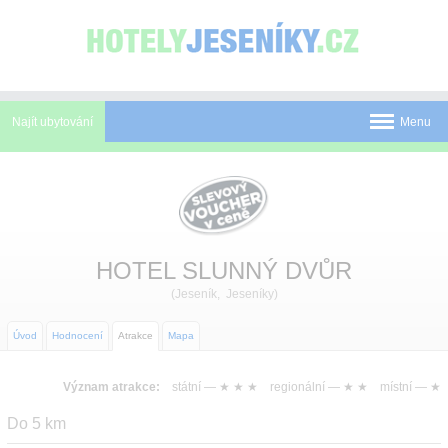
Panel pro správu cookies
Najít ubytování
Menu
Pobyty
Novinky
Atrakce
HOTEL SLUNNÝ DVŮR
(Jeseník, Jeseníky)
Mapa
O Jeseníkách
Úvod
Hodnocení
Atrakce
Mapa
O nás
Význam atrakce:
státní —
★ ★ ★
regionální —
★ ★
místní —
★
Kontakt
Do 5 km