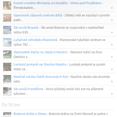
Kostel svatého Michaela archanděla - Vrbno pod Pradědem
-
Římskokatolic...
★
Sportovně zábavní centrum Bělá
- Dětský svět se nachází v prvním
patře...
★
Ski areál Branná
- Ski areál Branná se rozprostírá v nadmořské
výšce 630...
★
Lyžařské středisko Ramzová
- Ramzovské lyžařské centrum ve
výšce 782 ...
★
Zlatorudné mlýny ve Zlatých Horách
- Skanzen ležící na řece
Olešnici s...
★
Lurdská jeskyně na Starém Rejvízu
- Lurdská jeskyně je poutní
místo za...
★
Naučná stezka Údolí ztracených štol
- Naučná stezka vás provede
údol...
★
Ski areál Františkov
- Nový lyžařský areál Vás zve na příjemné
lyžování ...
★
Do 50 km
Bobová dráha u Slona
- Bobová dráha na Dolní Moravě je jedna z