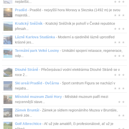
nejdelšíc...
★ ★ ★
Praděd
- Praděd - nejvyšší hora Moravy a Slezska (1492 m) je svou
majestá...
★ ★ ★
Kralický Sněžník
- Kralický Sněžník je pohoří v České republice
přesah...
★ ★ ★
Lázně Karlova Studánka
- Moderní a ojedinělé lázně uprostřed
krásné jes...
★ ★ ★
Termální park Velké Losiny
- Unikátní spojení relaxace, regenerace,
odp...
★ ★ ★
Dlouhé Stráně
- Přečerpávací vodní elektrárma Dlouhé Stráně se v
roce 2...
★ ★ ★
Ski areál Praděd - Ovčárna
- Sport centrum Figura se nachází v
nejatra...
★ ★ ★
Městské muzeum Zlaté Hory
- Městské muzeum patří mezi
nejcennější stave...
★ ★
Zámek Bruntál
- Zámek je sídlem regionálního Muzea v Bruntále,
které zde...
★ ★
Golf Albrechtice
- Ať už jste amatéři, či profesionálové, ať už je
pěkné, ...
★ ★