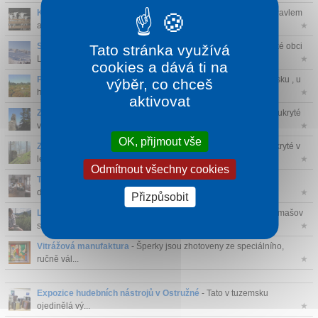
Kozí farma U Nýdrlů
- Budova dnešní farmy byla zakoupena Pavlem
a Hanko...
★
Ski areál Miroslav
- Ski centrum Miroslav se nachází v lázeňské obci
Tato stránka využívá
Lipov...
★
cookies a dává ti na
Postawna
- Postawna je vrchol ve Východních Sudetech v Polsku , u
výběr, co chceš
hranic s...
★
aktivovat
Zřícenina hradu Koberštejn
- Pozůstatky středověkého hradu ukryté
v les...
★
OK, přijmout vše
Zřícenina hradu Edelštejn
- Pozůstatky středověkého hradu ukryté v
lesí...
★
Odmítnout všechny cookies
Tkalcovna Rejvíz
- Tkalcovna na Rejvízu je malé muzeum,
dokumentující hist...
★
Přizpůsobit
Likérka Domašov
- BAIRNSFATHER DISTILLERY - likérka Domašov
se zabývá ruč...
★
Vitrážová manufaktura
- Šperky jsou zhotoveny ze speciálního,
ručně vál...
★
Expozice hudebních nástrojů v Ostružné
- Tato v tuzemsku
ojedinělá vý...
★