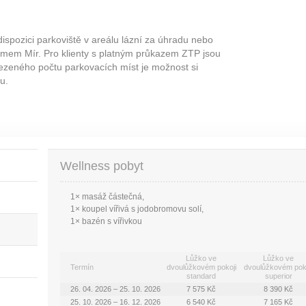
dispozici parkoviště v areálu lázní za úhradu nebo
mem Mír. Pro klienty s platným průkazem ZTP jsou
zeného počtu parkovacích míst je možnost si
u.
Wellness pobyt
1× masáž částečná,
1× koupel vířivá s jodobromovu solí,
1× bazén s vířivkou
Lůžko ve
Lůžko ve
Termín
dvoulůžkovém pokoji
dvoulůžkovém pok
standard
superior
26. 04. 2026 – 25. 10. 2026
7 575 Kč
8 390 Kč
25. 10. 2026 – 16. 12. 2026
6 540 Kč
7 165 Kč