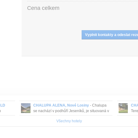
Cena celkem
 LD
CHALUPA ALENA, Nové Losiny
- Chalupa
CHA
h
se nachází v podhůří Jeseníků, je situovaná v
Tere
lu
roztroušené zástavbě v malebné vesnici, v
Losi
Všechny hotely
rásný
údolí podél potoka. Jeseníky jsou druhý...
kole
s