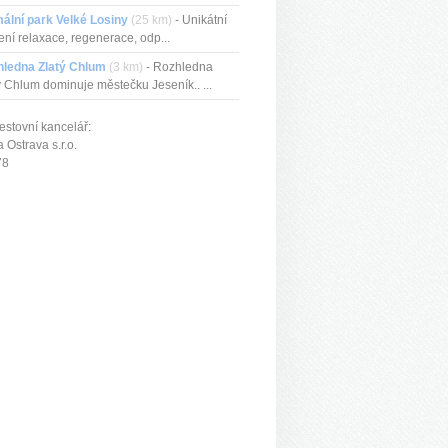
ální park Velké Losiny
(25 km)
- Unikátní
ení relaxace, regenerace, odp...
hledna Zlatý Chlum
(3 km)
- Rozhledna
ý Chlum dominuje městečku Jeseník.. ...
estovní kancelář:
Ostrava s.r.o.
78