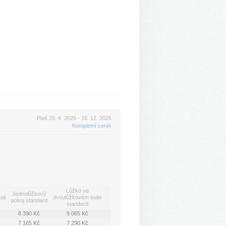
Platí 26. 4. 2026 - 16. 12. 2026
Kompletní ceník
Lůžko ve
Jednolůžkový
oji
dvoulůžkovém suite
pokoj standard
standard
8 390 Kč
9 065 Kč
7 165 Kč
7 290 Kč