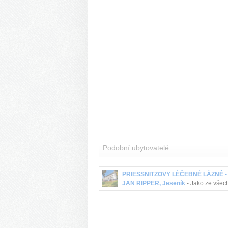
Podobní ubytovatelé
PRIESSNITZOVY LÉČEBNÉ LÁZNĚ -
JAN RIPPER, Jeseník
- Jako ze všec
ostatních lázeňských domů také z hote
Jana Rippera se hostům naskýtá přek
výhled na hřebeny Hrubého Jeseníku 
dom...