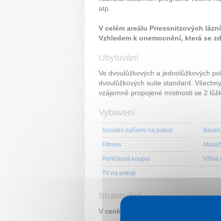
atp.
V celém areálu Priessnitzových lázn
Vzhledem k onemocnění, která se zd
Ubytování
Ve dvoulůžkových a jednolůžkových pok
dvoulůžkových suite standard. Všechny po
vzájemně propojené místnosti se 2 lůžk
Vybavení
Sociální zařízení na pokoji
Bazén 
Fitness
Masáž
Perličková koupel
Vířivá
TV na pokoji
Stravování
V ceně pobytu polopenze. Možnost do