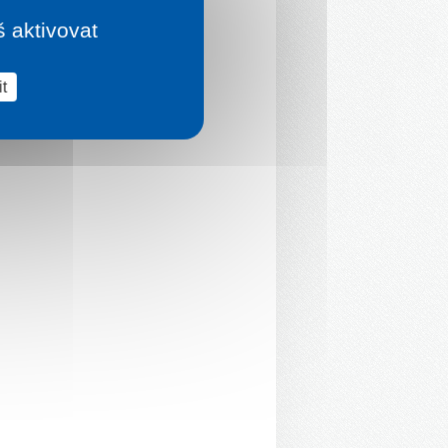
š aktivovat
t