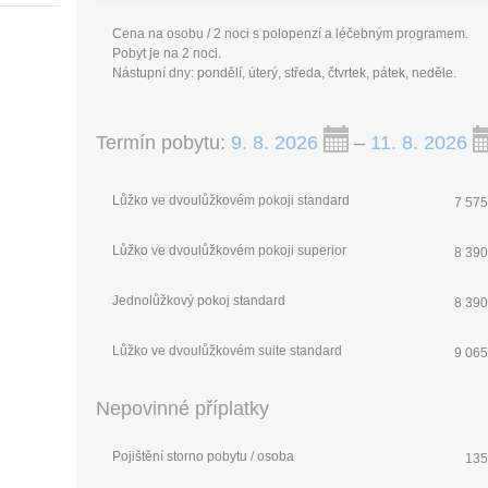
Cena na osobu / 2 noci s polopenzí a léčebným programem.
Pobyt je na 2 noci.
Nástupní dny: pondělí, úterý, středa, čtvrtek, pátek, neděle.
Termín pobytu:
9. 8. 2026
–
11. 8. 2026
Lůžko ve dvoulůžkovém pokoji standard
7 575
Lůžko ve dvoulůžkovém pokoji superior
8 390
Jednolůžkový pokoj standard
8 390
Lůžko ve dvoulůžkovém suite standard
9 065
Nepovinné příplatky
Pojištění storno pobytu / osoba
135