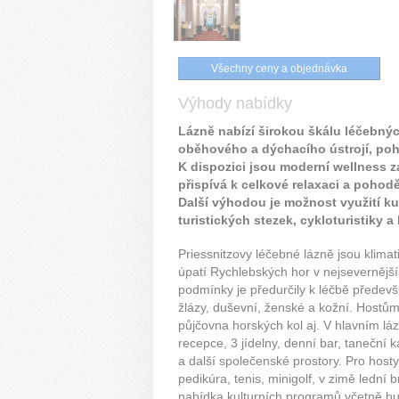
Všechny ceny a objednávka
Výhody nabídky
Lázně nabízí širokou škálu léčebný
oběhového a dýchacího ústrojí, po
K dispozici jsou moderní wellness za
přispívá k celkové relaxaci a pohod
Další výhodou je možnost využití kul
turistických stezek, cykloturistiky a 
Priessnitzovy léčebné lázně jsou klima
úpatí Rychlebských hor v nejseverněj
podmínky je předurčily k léčbě předevš
žlázy, duševní, ženské a kožní. Hostům j
půjčovna horských kol aj. V hlavním láz
recepce, 3 jídelny, denní bar, taneční 
a další společenské prostory. Pro hosty 
pedikúra, tenis, minigolf, v zimě lední
nabídka kulturních programů včetně hud