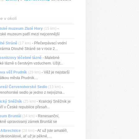
e v okolí
tské muzeum Zlaté Hory
(15 km)
-
ské muzeum patří mezi nejcennější
...
uhé Stráně
(17 km)
- Přečerpávací vodní
trárma Dlouhé Stráně se v roce 2...
ssnitzovy léčebné lázně
- Malebné
ké lázně s čerstvým vzduchem. Užijt...
ova věž Prudník
(29 km)
- Věž je nejstarší
tkou města Prudnik....
areál Červenohorské Sedlo
(13 km)
-
enohorské sedlo je jedno z nejvýzna...
ický Sněžník
(25 km)
- Kralický Sněžník je
ří v České republice přesah...
eum Bruntál
(34 km)
- Renesanční,
kně upravovaný zámek Bruntál se
ckou...
 Albrechtice
(28 km)
- Ať už jste amatéři,
rofesionálové, ať už je pěkné, ...