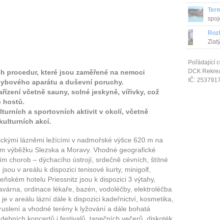
Term
spoj
Roz
Zlat
Pořádající c
DCK Rekrea 
ch procedur, které jsou zaměřené na nemoci
IČ: 253791
hybového aparátu a duševní poruchy.
řízení včetně sauny, solné jeskyně, vířivky, což
ě hostů.
turních a sportovních aktivit v okolí, včetně
kulturních akcí.
tickými lázněmi ležícími v nadmořské výšce 620 m na
ším výběžku Slezska a Moravy. Vhodné geografické
ím chorob – dýchacího ústrojí, srdečně cévních, štítné
sou v areálu k dispozici tenisové kurty, minigolf,
eňském hotelu Priessnitz jsou k dispozici 3 výtahy,
kavárna, ordinace lékaře, bazén, vodoléčby, elektroléčba
je v areálu lázní dále k dispozici kadeřnictví, kosmetika,
 bruslení a vhodné terény k lyžování a dále bohatá
ebních koncertů i festivalů, tanečních večerů, diskoték