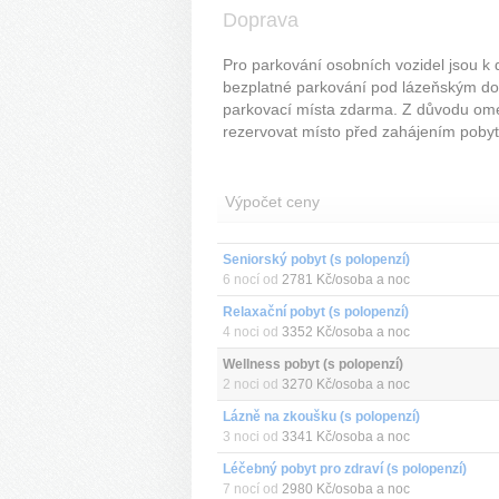
Doprava
Pro parkování osobních vozidel jsou k 
bezplatné parkování pod lázeňským do
parkovací místa zdarma. Z důvodu ome
rezervovat místo před zahájením pobyt
Výpočet ceny
Seniorský pobyt (s polopenzí)
6 nocí od
2781 Kč/osoba a noc
Relaxační pobyt (s polopenzí)
4 noci od
3352 Kč/osoba a noc
Wellness pobyt (s polopenzí)
2 noci od
3270 Kč/osoba a noc
Lázně na zkoušku (s polopenzí)
3 noci od
3341 Kč/osoba a noc
Léčebný pobyt pro zdraví (s polopenzí)
7 nocí od
2980 Kč/osoba a noc