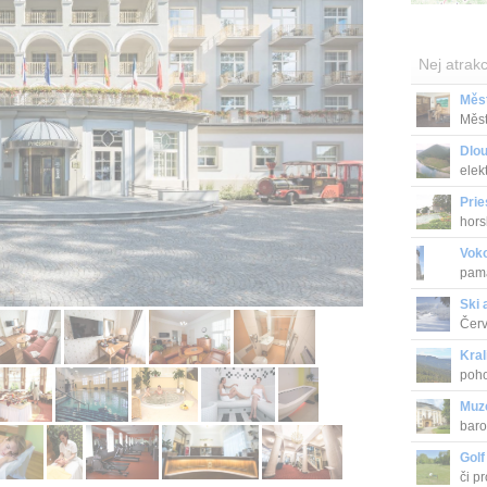
Nej atrakc
Měs
Měst
stave
Dlo
elek
Prie
hors
Vok
pamá
Ski 
Červ
Kral
poho
Muz
baro
záme
Golf
či p