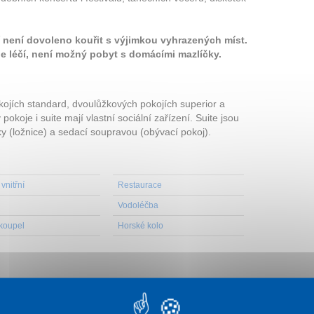
í není dovoleno kouřit s výjimkou vyhrazených míst.
e léčí, není možný pobyt s domácími mazlíčky.
ojích standard, dvoulůžkových pokojích superior a
koje i suite mají vlastní sociální zařízení. Suite jsou
y (ložnice) a sedací soupravou (obývací pokoj).
vnitřní
Restaurace
Vodoléčba
 koupel
Horské kolo
koupení obědů.