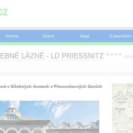
Novinky
Atrakce
Mapa
O Jeseníkách
EBNÉ LÁZNĚ - LD PRIESSNITZ
★
★
★
★
(Jese
lená v léčebných domech v Priessnitzových lázních