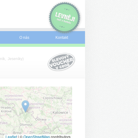
O nás
Kontakt
ník, Jeseníky)
Leaflet
|
©
OpenStreetMap
contributors