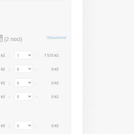
Obsazenost
(
2 noci
)
×
=
 Kč
7 575 Kč
×
=
 Kč
0 Kč
×
=
 Kč
0 Kč
×
=
 Kč
0 Kč
×
=
 Kč
0 Kč