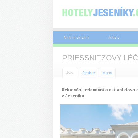
Panel pro správu cookies
Najít ubytování
Pobyty
PRIESSNITZOVY LÉČ
Úvod
Atrakce
Mapa
Rekreační, relaxační a aktivní dovo
v Jeseníku.