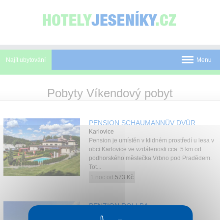
Panel pro správu cookies
Najít ubytování
Menu
Pobyty
Pobyty Víkendový pobyt
Novinky
PENSION SCHAUMANNŮV DVŮR
Atrakce
Karlovice
Pension je umístěn v klidném prostředí u lesa v
Mapa
obci Karlovice ve vzdálenosti cca. 5 km od
podhorského městečka Vrbno pod Pradědem.
O Jeseníkách
Tot...
1 noc od
573 Kč
O nás
Kontakt
PENZION ROLLBA
Loučná nad Desnou