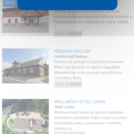
HORSKÝ HOTEL SKILAND
SKVĚLÉ HODNOCENÍ
Ostružná
Přijeďte se nadýchat čerstvého vzduchu,
prozkoumat krásy okouzlující přírody Jeseníků a
Rychlebských hor a obohatit se o plno zážitků
v...
1 noc od
828 Kč
PENZION ROLLBA
Loučná nad Desnou
Penzion se nachází v Loučné Pod Desnou.
Přímo nad penzion se vypíná majestátný
Mravenečník, s ním sousedí nejvyšší hora
Jeseníků a Mora...
1 noc od
850 Kč
WELLNESS HOTEL DIANA
Velké Losiny
Wellness hotel Diana se nachází nedaleko
lázeňského městečka Velké Losiny a nového
Termálního parku s venkovními i vnitřními
bazény, na...