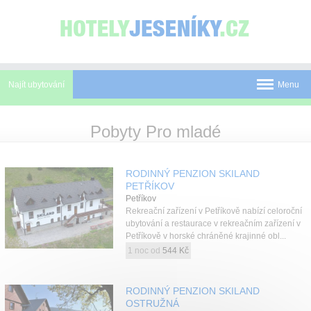
Panel pro správu cookies
Najít ubytování
Menu
Pobyty
Pobyty Pro mladé
Novinky
RODINNÝ PENZION SKILAND
Atrakce
PETŘÍKOV
Petříkov
Mapa
Rekreační zařízení v Petříkově nabízí celoroční
ubytování a restaurace v rekreačním zařízení v
O Jeseníkách
Petříkově v horské chráněné krajinné obl...
1 noc od
544 Kč
O nás
Kontakt
RODINNÝ PENZION SKILAND
OSTRUŽNÁ