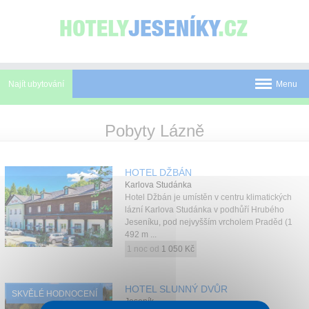
Panel pro správu cookies
Najít ubytování
Menu
Pobyty
Pobyty Lázně
Novinky
HOTEL DŽBÁN
Atrakce
Karlova Studánka
Hotel Džbán je umístěn v centru klimatických
Mapa
lázní Karlova Studánka v podhůří Hrubého
Jeseníku, pod nejvyšším vrcholem Praděd (1
O Jeseníkách
492 m ...
1 noc od
1 050 Kč
O nás
Kontakt
HOTEL SLUNNÝ DVŮR
SKVĚLÉ HODNOCENÍ
Jeseník