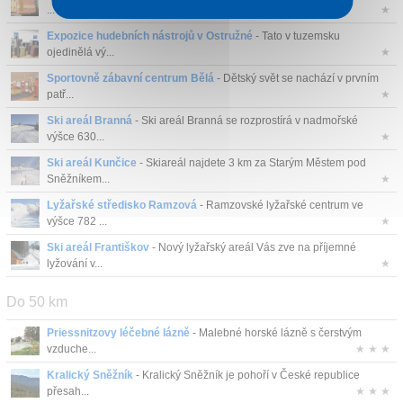
...
★
Expozice hudebních nástrojů v Ostružné
- Tato v tuzemsku
ojedinělá vý...
★
Sportovně zábavní centrum Bělá
- Dětský svět se nachází v prvním
patř...
★
Ski areál Branná
- Ski areál Branná se rozprostírá v nadmořské
výšce 630...
★
Ski areál Kunčice
- Skiareál najdete 3 km za Starým Městem pod
Sněžníkem...
★
Lyžařské středisko Ramzová
- Ramzovské lyžařské centrum ve
výšce 782 ...
★
Ski areál Františkov
- Nový lyžařský areál Vás zve na příjemné
lyžování v...
★
Do 50 km
Priessnitzovy léčebné lázně
- Malebné horské lázně s čerstvým
vzduche...
★ ★ ★
Kralický Sněžník
- Kralický Sněžník je pohoří v České republice
přesah...
★ ★ ★