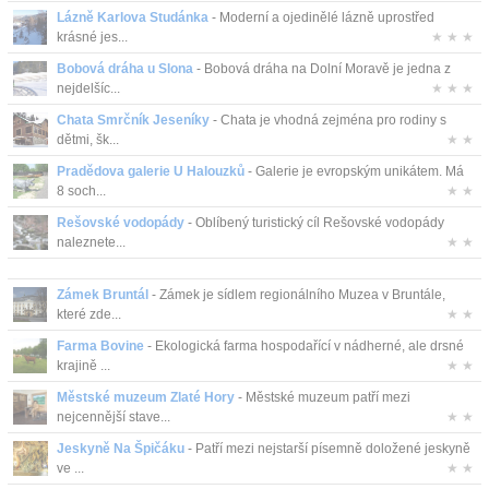
Lázně Karlova Studánka
- Moderní a ojedinělé lázně uprostřed
krásné jes...
★ ★ ★
Bobová dráha u Slona
- Bobová dráha na Dolní Moravě je jedna z
nejdelšíc...
★ ★ ★
Chata Smrčník Jeseníky
- Chata je vhodná zejména pro rodiny s
dětmi, šk...
★ ★
Pradědova galerie U Halouzků
- Galerie je evropským unikátem. Má
8 soch...
★ ★
Rešovské vodopády
- Oblíbený turistický cíl Rešovské vodopády
naleznete...
★ ★
Zámek Bruntál
- Zámek je sídlem regionálního Muzea v Bruntále,
které zde...
★ ★
Farma Bovine
- Ekologická farma hospodařící v nádherné, ale drsné
krajině ...
★ ★
Městské muzeum Zlaté Hory
- Městské muzeum patří mezi
nejcennější stave...
★ ★
Jeskyně Na Špičáku
- Patří mezi nejstarší písemně doložené jeskyně
ve ...
★ ★