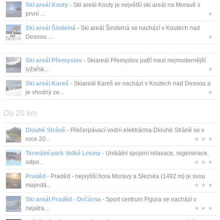
Ski areál Kouty
- Ski areál Kouty je největší ski areál na Moravě s
první ...
★
Ski areál Šindelná
- Ski areál Šindelná se nachází v Koutech nad
Desnou ...
★
Ski areál Přemyslov
- Skiareál Přemyslov patří mezi nejmodernější
lyžařsk...
★
Ski areál Kareš
- Skiareál Kareš se nacházi v Koutech nad Desnou a
je vhodný ze...
★
Do 20 km
Dlouhé Stráně
- Přečerpávací vodní elektrárma Dlouhé Stráně se v
roce 20...
★ ★ ★
Termální park Velké Losiny
- Unikátní spojení relaxace, regenerace,
odpo...
★ ★ ★
Praděd
- Praděd - nejvyšší hora Moravy a Slezska (1492 m) je svou
majestá...
★ ★ ★
Ski areál Praděd - Ovčárna
- Sport centrum Figura se nachází v
nejatra...
★ ★ ★