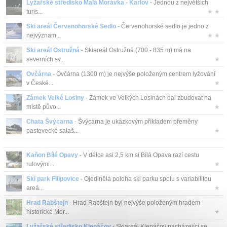
Lyžařské středisko Malá Morávka - Karlov
- Jednou z největších
turis...
★ ★
Ski areál Červenohorské Sedlo
- Červenohorské sedlo je jedno z
nejvýznam...
★ ★
Ski areál Ostružná
- Skiareál Ostružná (700 - 835 m) má na
severních sv...
★
Ovčárna
- Ovčárna (1300 m) je nejvýše položeným centrem lyžování
v České...
★
Zámek Velké Losiny
- Zámek ve Velkých Losinách dal zbudovat na
místě půvo...
★
Chata Švýcarna
- Švýcárna je ukázkovým příkladem přeměny
pastevecké salaš...
★
Kaňon Bílé Opavy
- V délce asi 2,5 km si Bílá Opava razí cestu
rulovými...
★
Ski park Filipovice
- Ojedinělá poloha ski parku spolu s variabilitou
areá...
★
Hrad Rabštejn
- Hrad Rabštejn byl nejvýše položeným hradem
historické Mor...
★
Lyžařské středisko Klepáčov
- Skiareál Klepáčov nacházející se