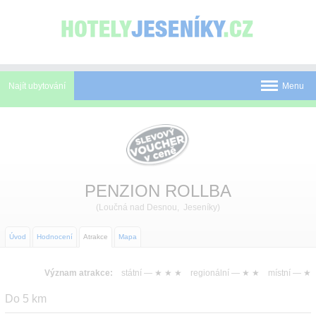
Panel pro správu cookies
Najít ubytování
Menu
Pobyty
Novinky
Atrakce
PENZION ROLLBA
(Loučná nad Desnou, Jeseníky)
Mapa
O Jeseníkách
Úvod
Hodnocení
Atrakce
Mapa
O nás
Význam atrakce:
státní —
★ ★ ★
regionální —
★ ★
místní —
★
Kontakt
Do 5 km