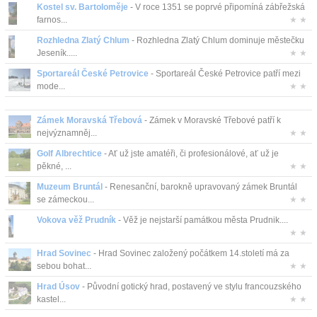
Kostel sv. Bartoloměje
- V roce 1351 se poprvé připomíná zábřežská
farnos...
★ ★
Rozhledna Zlatý Chlum
- Rozhledna Zlatý Chlum dominuje městečku
Jeseník.....
★ ★
Sportareál České Petrovice
- Sportareál České Petrovice patří mezi
mode...
★ ★
Zámek Moravská Třebová
- Zámek v Moravské Třebové patří k
nejvýznamněj...
★ ★
Golf Albrechtice
- Ať už jste amatéři, či profesionálové, ať už je
pěkné, ...
★ ★
Muzeum Bruntál
- Renesanční, barokně upravovaný zámek Bruntál
se zámeckou...
★ ★
Vokova věž Prudník
- Věž je nejstarší památkou města Prudnik....
★ ★
Hrad Sovinec
- Hrad Sovinec založený počátkem 14.století má za
sebou bohat...
★ ★
Hrad Úsov
- Původní gotický hrad, postavený ve stylu francouzského
kastel...
★ ★