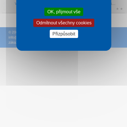
Vokova věž Prudník
- Věž je nejstarší památkou města Prudnik....
★ ★
OK, přijmout vše
Odmítnout všechny cookies
© 2005 – 2026
DCK Rekrea Ostrava
– T +420 596 110 531 – E
Přizpůsobit
info@
hotelyjeseniky.cz
– (
Podmínky
-
Ochrana osobních údajů
zákazníků
-
Ke stažení
)