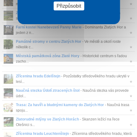
místo zas...
★
Přizpůsobit
Zlaté jezero ve Zlatých Horách
- Umělá vodní nádrž zasazená
severně od ...
★
Farní kostel Nanebevzetí Panny Marie
- Dominanta Zlatých Hor a
jeden z n...
★
Památné stromy v centru Zlatých Hor
- Ve městě a okolí roste
několik c...
★
Městská památková zóna Zlaté Hory
- Historické centrum s řadou
zacho...
★
Zřícenina hradu Edelštejn
- Pozůstatky středověkého hradu ukryté v
lesí...
★
Naučná stezka Údolí ztracených štol
- Naučná stezka vás provede
údol...
★
Trasa: Za havíři a bludnými kameny do Zlatých Hor
- Naučná trasa
spoju...
★
Zlatorudné mlýny ve Zlatých Horách
- Skanzen ležící na řece
Olešnici s...
★
Zřícenina hradu Leuchtenštejn
- Zřícenina středověkého hradu, která