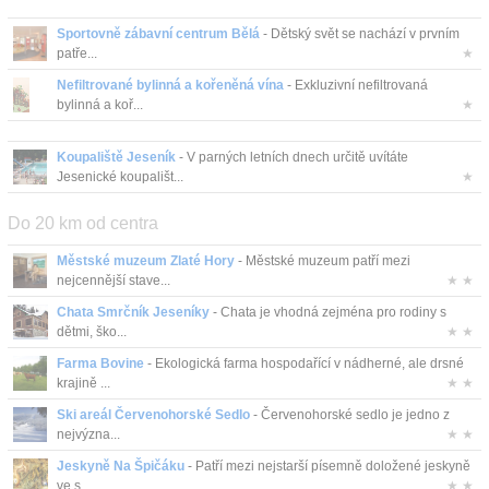
Sportovně zábavní centrum Bělá
- Dětský svět se nachází v prvním
patře...
★
Nefiltrované bylinná a kořeněná vína
- Exkluzivní nefiltrovaná
bylinná a koř...
★
Koupaliště Jeseník
- V parných letních dnech určitě uvítáte
Jesenické koupališt...
★
Do 20 km od centra
Městské muzeum Zlaté Hory
- Městské muzeum patří mezi
nejcennější stave...
★ ★
Chata Smrčník Jeseníky
- Chata je vhodná zejména pro rodiny s
dětmi, ško...
★ ★
Farma Bovine
- Ekologická farma hospodařící v nádherné, ale drsné
krajině ...
★ ★
Ski areál Červenohorské Sedlo
- Červenohorské sedlo je jedno z
nejvýzna...
★ ★
Jeskyně Na Špičáku
- Patří mezi nejstarší písemně doložené jeskyně
ve s...
★ ★