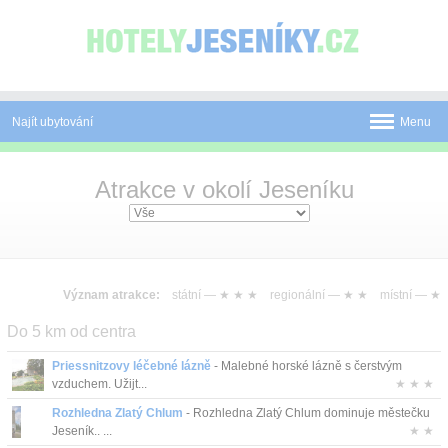
Panel pro správu cookies
Najít ubytování
Menu
Pobyty
Atrakce v okolí Jeseníku
Novinky
Atrakce
Mapa
Význam atrakce:
státní —
★ ★ ★
regionální —
★ ★
místní —
★
Do 5 km od centra
O Jeseníkách
Priessnitzovy léčebné lázně
- Malebné horské lázně s čerstvým
O nás
vzduchem. Užijt...
★ ★ ★
Rozhledna Zlatý Chlum
- Rozhledna Zlatý Chlum dominuje městečku
Kontakt
Jeseník.. ...
★ ★