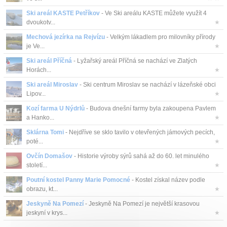
Ski areál KASTE Petříkov
- Ve Ski areálu KASTE můžete využít 4
dvoukotv...
★
Mechová jezírka na Rejvízu
- Velkým lákadlem pro milovníky přírody
je Ve...
★
Ski areál Příčná
- Lyžařský areál Příčná se nachází ve Zlatých
Horách...
★
Ski areál Miroslav
- Ski centrum Miroslav se nachází v lázeňské obci
Lipov...
★
Kozí farma U Nýdrlů
- Budova dnešní farmy byla zakoupena Pavlem
a Hanko...
★
Sklárna Tomi
- Nejdříve se sklo tavilo v otevřených jámových pecích,
poté...
★
Ovčín Domašov
- Historie výroby sýrů sahá až do 60. let minulého
století...
★
Poutní kostel Panny Marie Pomocné
- Kostel získal název podle
obrazu, kt...
★
Jeskyně Na Pomezí
- Jeskyně Na Pomezí je největší krasovou
jeskyní v krys...
★