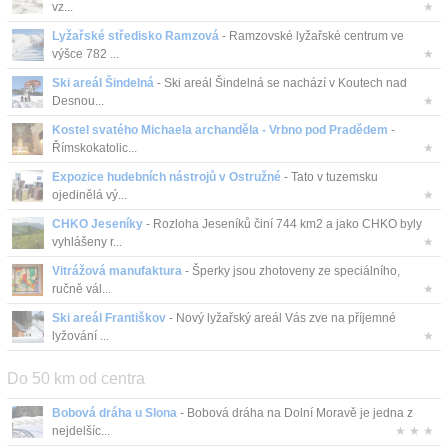
vz...
★
Lyžařské středisko Ramzová
- Ramzovské lyžařské centrum ve
výšce 782 ...
★
Ski areál Šindelná
- Ski areál Šindelná se nachází v Koutech nad
Desnou...
★
Kostel svatého Michaela archanděla - Vrbno pod Pradědem
-
Římskokatolic...
★
Expozice hudebních nástrojů v Ostružné
- Tato v tuzemsku
ojedinělá vý...
★
CHKO Jeseníky
- Rozloha Jeseníků činí 744 km2 a jako CHKO byly
vyhlášeny r...
★
Vitrážová manufaktura
- Šperky jsou zhotoveny ze speciálního,
ručně vál...
★
Ski areál Františkov
- Nový lyžařský areál Vás zve na příjemné
lyžování ...
★
Do 50 km od centra
Bobová dráha u Slona
- Bobová dráha na Dolní Moravě je jedna z
nejdelšíc...
★ ★ ★