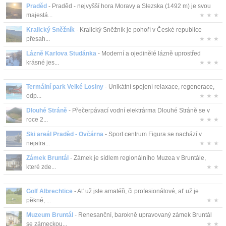
Praděd
- Praděd - nejvyšší hora Moravy a Slezska (1492 m) je svou
majestá...
★ ★ ★
Kralický Sněžník
- Kralický Sněžník je pohoří v České republice
přesah...
★ ★ ★
Lázně Karlova Studánka
- Moderní a ojedinělé lázně uprostřed
krásné jes...
★ ★ ★
Termální park Velké Losiny
- Unikátní spojení relaxace, regenerace,
odp...
★ ★ ★
Dlouhé Stráně
- Přečerpávací vodní elektrárma Dlouhé Stráně se v
roce 2...
★ ★ ★
Ski areál Praděd - Ovčárna
- Sport centrum Figura se nachází v
nejatra...
★ ★ ★
Zámek Bruntál
- Zámek je sídlem regionálního Muzea v Bruntále,
které zde...
★ ★
Golf Albrechtice
- Ať už jste amatéři, či profesionálové, ať už je
pěkné, ...
★ ★
Muzeum Bruntál
- Renesanční, barokně upravovaný zámek Bruntál
se zámeckou...
★ ★