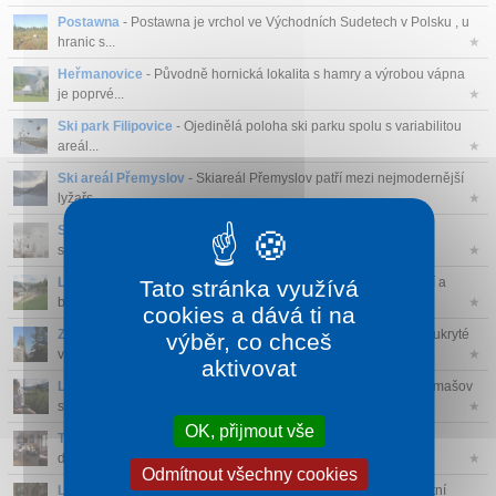
Postawna
- Postawna je vrchol ve Východních Sudetech v Polsku , u
hranic s...
★
Heřmanovice
- Původně hornická lokalita s hamry a výrobou vápna
je poprvé...
★
Ski park Filipovice
- Ojedinělá poloha ski parku spolu s variabilitou
areál...
★
Ski areál Přemyslov
- Skiareál Přemyslov patří mezi nejmodernější
lyžařs...
★
Ski areál Ostružná
- Skiareál Ostružná (700 - 835 m) má na
severních sv...
★
Letní bobová dráha Petříkov
- Letní bobová dráha je atraktivní a
Tato stránka využívá
bezp...
★
cookies a dává ti na
Zřícenina hradu Koberštejn
- Pozůstatky středověkého hradu ukryté
výběr, co chceš
v lesí...
★
aktivovat
Likérka Domašov
- BAIRNSFATHER DISTILLERY - likérka Domašov
se zabývá ruč...
★
OK, přijmout vše
Tkalcovna Rejvíz
- Tkalcovna na Rejvízu je malé muzeum,
dokumentující hist...
★
Odmítnout všechny cookies
Lurdská jeskyně na Starém Rejvízu
- Lurdská jeskyně je poutní