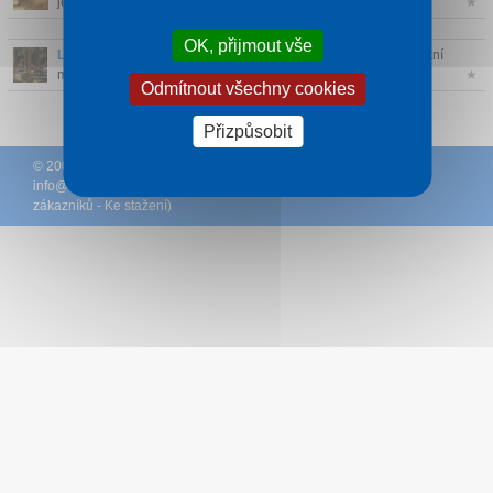
jeskyní v krys...
★
OK, přijmout vše
Lurdská jeskyně na Starém Rejvízu
- Lurdská jeskyně je poutní
místo zas...
★
Odmítnout všechny cookies
Přizpůsobit
© 2005 – 2026
DCK Rekrea Ostrava
– T +420 596 110 531 – E
info@
hotelyjeseniky.cz
– (
Podmínky
-
Ochrana osobních údajů
zákazníků
-
Ke stažení
)