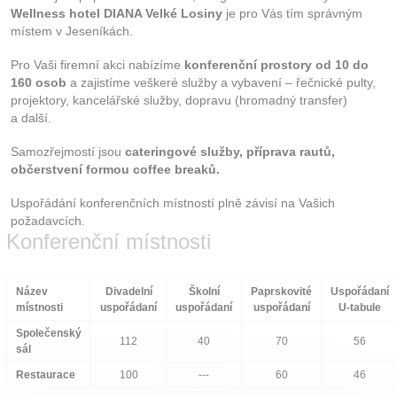
Wellness hotel DIANA Velké Losiny
je pro Vás tím správným
místem v Jeseníkách.
Pro Vaši firemní akci nabízíme
konferenční prostory od 10 do
160 osob
a zajistíme veškeré služby a vybavení – řečnické pulty,
projektory, kancelářské služby, dopravu (hromadný transfer)
a další.
Samozřejmostí jsou
cateringové služby, příprava rautů,
občerstvení formou coffee breaků.
Uspořádání konferenčních místností plně závisí na Vašich
požadavcích.
Konferenční místnosti
Název
Divadelní
Školní
Paprskovité
Uspořádaní
místnosti
uspořádaní
uspořádaní
uspořádaní
U-tabule
Společenský
112
40
70
56
sál
Restaurace
100
---
60
46