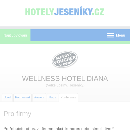
Panel pro správu cookies
Najít ubytování
Menu
Pobyty
Novinky
Atrakce
WELLNESS HOTEL DIANA
(Velké Losiny, Jeseníky)
Mapa
O Jeseníkách
Úvod
Hodnocení
Atrakce
Mapa
Konference
O nás
Pro firmy
Kontakt
Potřebujete připravit firemní akci, kongres nebo stmelit tým?