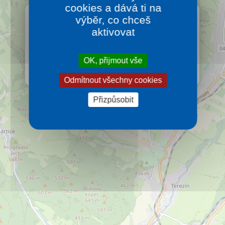
cookies a dává ti na
×
WELLNESS HOTEL DIANA
výběr, co chceš
aktivovat
Wellness hotel Diana se nachází nedaleko
lázeňského městečka Velké Losiny a nového
Termálního parku s venkovními i vnitřními bazény,
na okraji lesa s nádherným výhledem na oboru s
OK, přijmout vše
daňky, rybník a hřebeny Jeseníků.
Více…
Odmítnout všechny cookies
Přizpůsobit