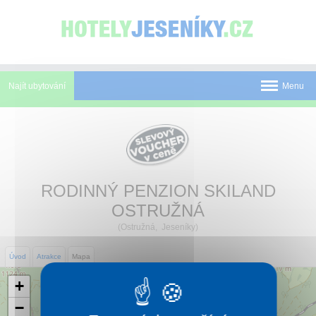
Panel pro správu cookies
Najít ubytování
Menu
Pobyty
Novinky
Atrakce
RODINNÝ PENZION SKILAND
OSTRUŽNÁ
Mapa
(Ostružná, Jeseníky)
O Jeseníkách
Úvod
Atrakce
Mapa
O nás
+
Kontakt
−