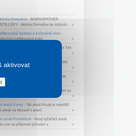
ikérka Domašov
- BAIRNSFATHER
ISTILLERY - likérka Domašov se zabývá ru...
★
efiltrované bylinná a kořeněná vína
-
kluzivní nefiltrovaná bylin...
★
HKO Jeseníky
- Rozloha Jeseníků činí 744
m2 a jako CHKO byly vyhlášeny r...
★
portovně zábavní centrum Bělá
- Dětský
š aktivovat
ět se nachází v prvním patř...
★
ki areál Šindelná
- Ski areál Šindelná se
t
achází v Koutech nad Desnou...
★
ki areál Kunčice
- Skiareál najdete 3 km za
tarým Městem pod Sněžníkem....
★
ki areál Kouty
- Ski areál Kouty je největší
i areál na Moravě s první...
★
ki areál Františkov
- Nový lyžařský areál
ás zve na příjemné lyžování v...
★