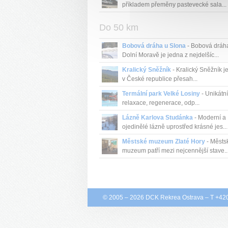
příkladem přeměny pastevecké sala...
Do 50 km
Bobová dráha u Slona
- Bobová dráh
Dolní Moravě je jedna z nejdelšíc...
Kralický Sněžník
- Kralický Sněžník j
v České republice přesah...
Termální park Velké Losiny
- Unikátní
relaxace, regenerace, odp...
Lázně Karlova Studánka
- Moderní a
ojedinělé lázně uprostřed krásné jes...
Městské muzeum Zlaté Hory
- Městs
muzeum patří mezi nejcennější stave..
© 2005 – 2026
DCK Rekrea Ostrava
– T +42