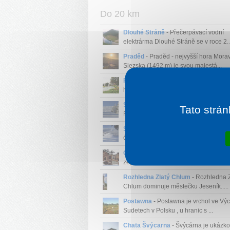
Do 20 km
Dlouhé Stráně
- Přečerpávací vodní
elektrárma Dlouhé Stráně se v roce 2..
Praděd
- Praděd - nejvyšší hora Mora
Slezska (1492 m) je svou majestá...
Priessnitzovy léčebné lázně
- Maleb
horské lázně s čerstvým vzduche...
Ski areál Praděd - Ovčárna
- Sport c
Tato strán
Figura se nachází v nejatra...
Ski areál Červenohorské Sedlo
-
Červenohorské sedlo je jedno z nejvýz
Chata Smrčník Jeseníky
- Chata je 
zejména pro rodiny s dětmi, ško...
Rozhledna Zlatý Chlum
- Rozhledna Z
Chlum dominuje městečku Jeseník.....
Postawna
- Postawna je vrchol ve Vý
Sudetech v Polsku , u hranic s ...
Chata Švýcarna
- Švýcárna je ukázk