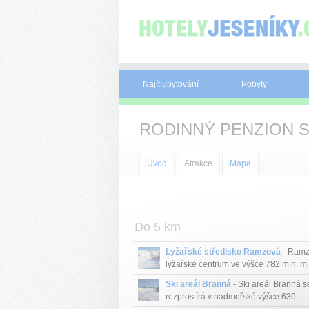
Panel pro správu cookies
Najít ubytování
Pobyty
RODINNÝ PENZION 
Úvod
Atrakce
Mapa
Do 5 km
Lyžařské středisko Ramzová
- Ramz
lyžařské centrum ve výšce 782 m n. m. 
Ski areál Branná
- Ski areál Branná s
rozprostírá v nadmořské výšce 630 ...