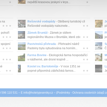
★
největší krasovou jeskyní v krys...
★
a na
Rešovské vodopády
- Oblíbený turistický cíl
J
★ ★ ★
Rešovské vodopády naleznete...
★ ★
p
e pohoří
Zámek Bruntál
- Zámek je sídlem
P
★ ★ ★
regionálního Muzea v Bruntále, které zde...
★ ★
je
 spojení
Pastvinská přehrada
- Přehradní nádrž
S
★ ★ ★
Pastviny byla vybudována na horním...
★ ★
Č
Farma Bovine
- Ekologická farma hospodařící
M
★ ★ ★
v nádherné, ale drsné krajině ...
★ ★
u
ké
Kostel sv. Bartoloměje
- V roce 1351 se
L
.
★ ★
poprvé připomíná zábřežská farnos...
★ ★
Je
0 596 110 531 – E
info@
hotelyjeseniky.cz
– (
Podmínky
-
Ochrana osobních údajů z