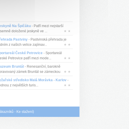
eskyně Na Špičáku
- Patří mezi nejstarší
ísemně doložené jeskyně ve ...
★ ★
řehrada Pastviny
- Pastvinská přehrada je
dním z našich velice zajímav...
★ ★
portareál České Petrovice
- Sportareál
eské Petrovice patří mezi mode...
★ ★
uzeum Bruntál
- Renesanční, barokně
pravovaný zámek Bruntál se zámeckou...
★ ★
yžařské středisko Malá Morávka - Karlov
-
dnou z největších turis...
★ ★
ákazníků
-
Ke stažení
)