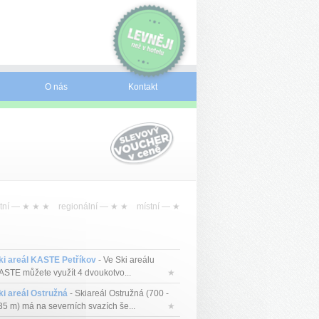
O nás
Kontakt
tní —
★ ★ ★
regionální —
★ ★
místní —
★
ki areál KASTE Petříkov
- Ve Ski areálu
ASTE můžete využít 4 dvoukotvo...
★
ki areál Ostružná
- Skiareál Ostružná (700 -
35 m) má na severních svazích še...
★