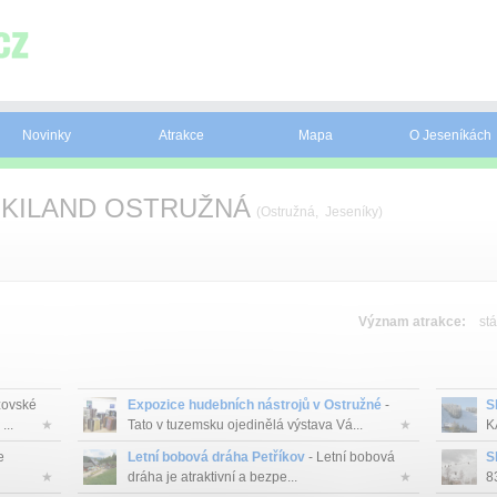
Novinky
Atrakce
Mapa
O Jeseníkách
SKILAND OSTRUŽNÁ
(Ostružná, Jeseníky)
Význam atrakce:
stá
ovské
Expozice hudebních nástrojů v Ostružné
-
S
...
★
Tato v tuzemsku ojedinělá výstava Vá...
★
K
e
Letní bobová dráha Petříkov
- Letní bobová
S
★
dráha je atraktivní a bezpe...
★
8