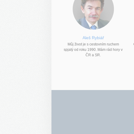
Aleš Rybiář
Můj život je s cestovním ruchem
spjatý od roku 1990. Mám rád hory v
ČR a SR.