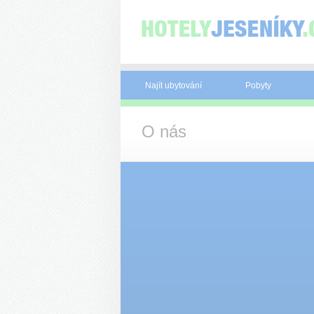
Panel pro správu cookies
Najít ubytování
Pobyty
O nás