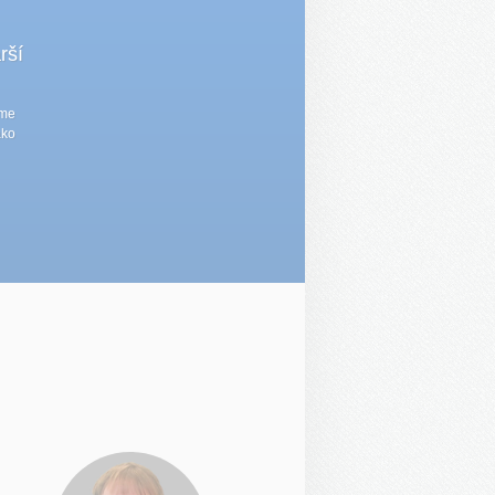
rší
eme
ako