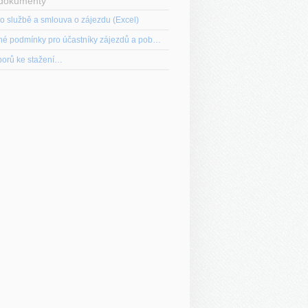
 dokumenty
o službě a smlouva o zájezdu (Excel)
Všeobecné podmínky pro účastníky zájezdů a pobytů (PDF)
borů ke stažení…