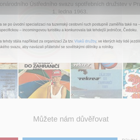
lonárodního Ústředního svazu spotřebních družstev v Pr
1. ledna 1963.
 se po úvodní specializaci na tuzemský cestovní ruch postupně zaměřila také na –
specifickou – incomingovou turistiku a konkurovala tak tehdejší jedničce, Čedoku.
 tehdy stála například za organizací Za tzv.
Vlaků družby
, ve kterých kdy lidé jezdil
kého svazu, aby navázali přátelství se sovětskými dělníky a rolníky.
Můžete nám důvěřovat