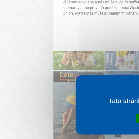
výběrem dovolené u nás můžete využít služe
směnárny nebo převodů peněz pomocí West
Union. Platit u nás můžete platebními kartami
Tato strán