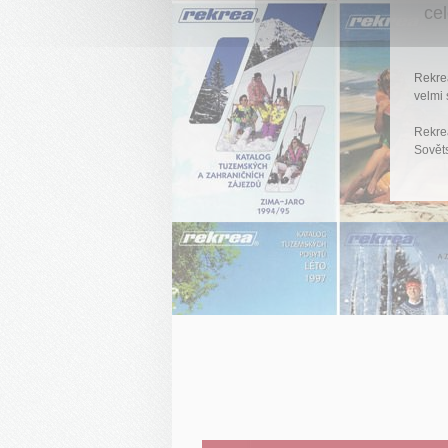
ce
Rekrea
velmi 
Rekrea
Sověts