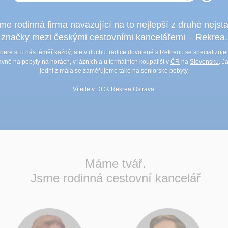
me rodinná firma navazující na to nejlepší z druhé nejsta
značky mezi českými cestovními kancelářemi – Rekrea.
bere si u nás téměř každý, ale v duchu tradice dovolené s Rekreou se specializuj
avně na pobyty na horách, v lázních a u termálních koupališt v
ČR
na
Slovensku
. J
jedni z mála se zaměřujeme také na seniorské pobyty.
Vítejte v DCK Rekrea Ostrava!
Máme tvář.
Jsme rodinná cestovní kancelář