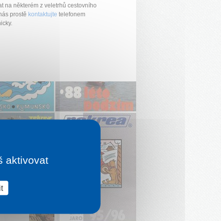
t na některém z veletrhů cestovního
nás prostě
kontaktujte
telefonem
icky.
š aktivovat
t