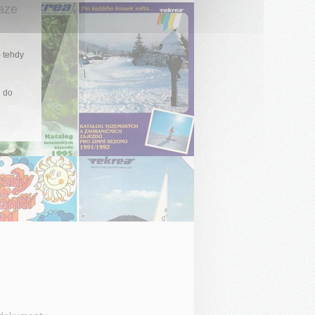
aze
 tehdy
i do