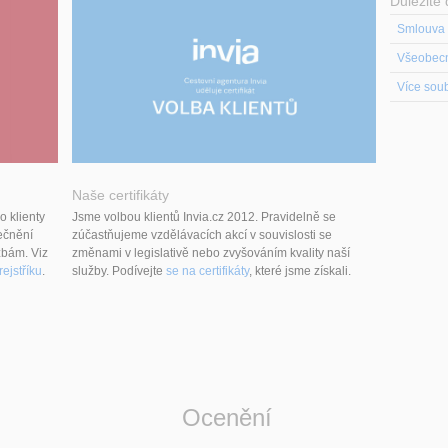
Důležité
Smlouva 
Více sou
Naše certifikáty
Jsme volbou klientů Invia.cz 2012. Pravidelně se
o klienty
zúčastňujeme vzdělávacích akcí v souvislosti se
tečnění
změnami v legislativě nebo zvyšováním kvality naší
bám. Viz
služby. Podívejte
se na certifikáty
, které jsme získali.
ejstříku
.
Ocenění