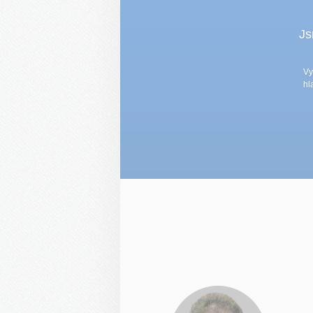
Js
Vy
hl