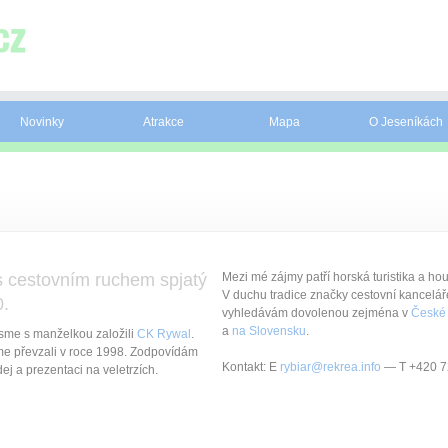
Novinky
Atrakce
Mapa
O Jeseníkách
 s cestovním ruchem spjatý
Mezi mé zájmy patří horská turistika a ho
V duchu tradice značky cestovní kancelá
0.
vyhledávám dovolenou zejména v
České 
a
na Slovensku
.
jsme s manželkou založili
CK Rywal
.
e převzali v roce 1998. Zodpovídám
Kontakt: E
rybiar@rekrea.info
— T +420 7
ej a prezentaci na veletrzích.