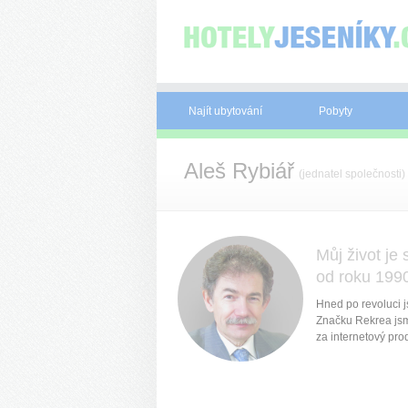
Panel pro správu cookies
Najít ubytování
Pobyty
Aleš Rybiář
(jednatel společnosti)
Můj život je
od roku 199
Hned po revoluci 
Značku Rekrea jsm
za internetový prod