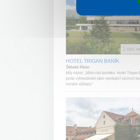
1 noc o
HOTEL TRIGAN BANÍK
Štrbské Pleso
Můj názor: „Mám rád turistiku. Hotel Trigan
proto vyhledávám jako vynikající výchozí b
horské výšlapy.“