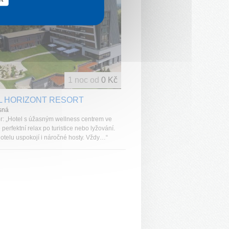
1 noc od
0 Kč
L HORIZONT RESORT
sná
r: „Hotel s úžasným wellness centrem ve
 perfektní relax po turistice nebo lyžování.
otelu uspokojí i náročné hosty. Vždy…“