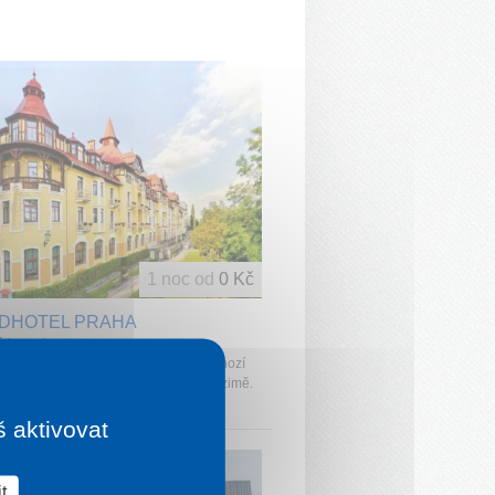
1 noc od
0 Kč
DHOTEL PRAHA
á Lomnica
: „Grandhotel Praha je vynikající výchozí
orské výšlapy v létě a pro lyžování v zimě.
tom regenerace v hotelovém…“
š aktivovat
t