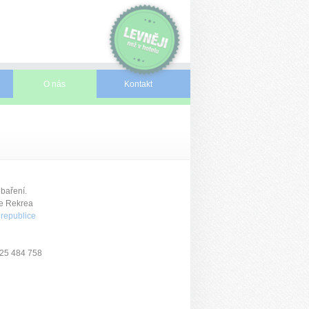
O nás
Kontakt
ubaření.
ře Rekrea
republice
25 484 758