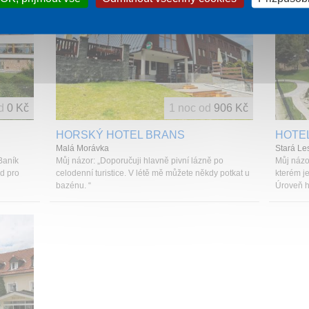
d
0 Kč
1 noc od
906 Kč
HORSKÝ HOTEL BRANS
HOTE
Malá Morávka
Stará Le
 Baník
Můj názor: „Doporučuji hlavně pivní lázně po
Můj názo
od pro
celodenní turistice. V létě mě můžete někdy potkat u
kterém je
bazénu. “
Úroveň h