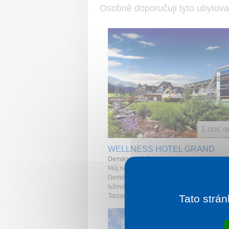
Osobně doporučuji tyto ubytova
1 noc o
WELLNESS HOTEL GRAND
Demänovská Dolina
Můj názor: „Ideální místo přímo v centru
Demänovské doliny, u vleku. Velmi výhodné
lyžování a turistické výstupy. Lanové centr
Tarzania je…“
Tato strán