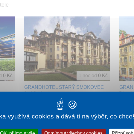
tele
d
0 Kč
1 noc od
0 Kč
GRANDHOTEL STARÝ SMOKOVEC
GRAN
Starý Smokovec
Tatransk
Můj názor: „Mám rád turistiku. Grandhotel proto
Můj názor
 pro
oceňuji jako vynikající výchozí bod pro horské
bod pro h
um
výšlapy ve Vysokých Tatrách..“
Večer po
ka využívá cookies a dává ti na výběr, co chce
OK, přijmout vše
Odmítnout všechny cookies
Přizpůsobi