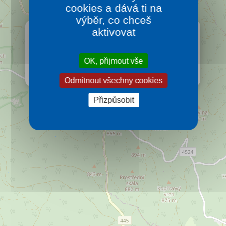
cookies a dává ti na
výběr, co chceš
×
aktivovat
HOTEL DŽBÁN
Hotel Džbán je umístěn v centru klimatických lázní
Karlova Studánka v podhůří Hrubého Jeseníku, pod
OK, přijmout vše
nejvyšším vrcholem Praděd (1 492 m n. m).
Více…
Odmítnout všechny cookies
Přizpůsobit