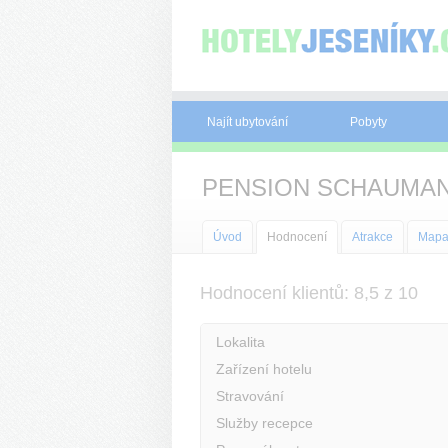
Panel pro správu cookies
Najít ubytování
Pobyty
PENSION SCHAUMA
Úvod
Hodnocení
Atrakce
Map
Hodnocení klientů: 8,5 z 10
Lokalita
Zařízení hotelu
Stravování
Služby recepce