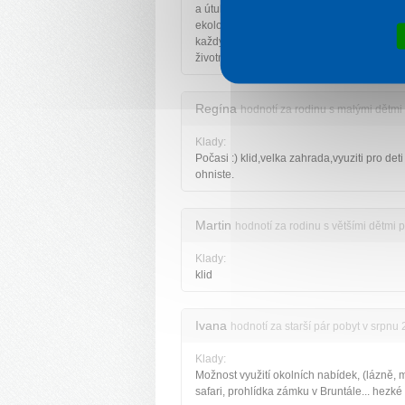
a útulný,všude čisto.Líbí se mi postoj k
ekologii,například že není třeba měnit ručn
každý den nebo obden a praním tak zatěž
životní prostředí.
Regína
hodnotí za rodinu s malými dětmi
Klady:
Počasi :) klid,velka zahrada,vyuziti pro deti
ohniste.
Martin
hodnotí za rodinu s většími dětmi 
Klady:
klid
Ivana
hodnotí za starší pár pobyt v srpnu
Klady:
Možnost využití okolních nabídek, (lázně
safari, prohlídka zámku v Bruntále... hezké 