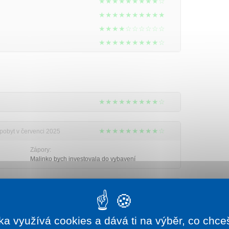
★★★★★★★★★☆
★★★★★★★★★★
★★★★☆☆☆☆☆☆
★★★★★★★★★☆
★★★★★★★★★☆
★★★★★★★★★☆
 pobyt v červenci 2025
Zápory:
Malinko bych investovala do vybavení
★★★★★★★★★★
pnu 2024
Zápory:
Jsme nenároční klienti,na pokoj se prakticky
ka využívá cookies a dává ti na výběr, co chce
j hezký
chodíme jen vyspat,protože jsme celý den