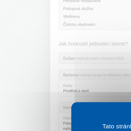
Personál restaurace
Pokojová služba
Wellness
Čistota ubytování
Jak hodnotili jednotliví klienti?
Dušan
hodnotí pobyt v červenci 2026
Barbora
hodnotí za pár ve středním věku
Klady:
Prostředí a okolí
Irena
hodnotí za větší skupinu pobyt v sr
Klady:
Pobyt hodnotím kladně.Snídaně běžná
Tato strán
nabídka,personál ochotný a příjemný.Poko