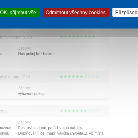
venku.Tedy pokud neprší.Nemám žádné zvláštní
íky
požadavky,takže nevím co by se dalo
OK, přijmout vše
Odmítnout všechny cookies
Přizpůsobi
ovat
vylepšit.Bořilová.
★★★★★★★★★☆
 pobyt v srpnu 2023
Zápory:
 a
Nas pokoj bez balkonu
★★★★★★☆☆☆☆
pobyt v srpnu 2023
Zápory:
vybaveni pokuju
★★★★★★★☆☆☆
 2023
Zápory:
, muzeum
Pestrost snídaně, pořád stejná nabídka.
okolí.
Doplňování jídel (např. vajíčka chyběla...), víc místa