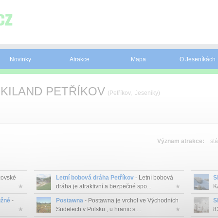
Novinky
Atrakce
Mapa
O Jeseníkách
KILAND PETŘÍKOV
(Petříkov, Jeseníky)
Význam atrakce:
stá
ovské
Letní bobová dráha Petříkov
- Letní bobová
S
★
dráha je atraktivní a bezpečné spo...
★
K
užné
-
Postawna
- Postawna je vrchol ve Východních
S
★
Sudetech v Polsku , u hranic s ...
★
8