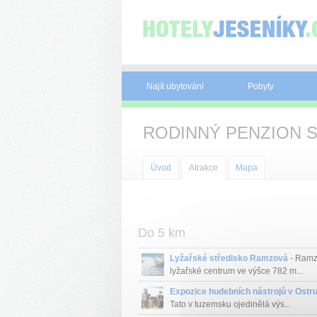
Panel pro správu cookies
Najít ubytování
Pobyty
RODINNÝ PENZION S
Úvod
Atrakce
Mapa
Do 5 km
Lyžařské středisko Ramzová
- Ramz
lyžařské centrum ve výšce 782 m...
Expozice hudebních nástrojů v Ostr
Tato v tuzemsku ojedinělá výs...