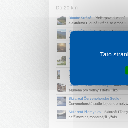
Do 20 km
Dlouhé Stráně
- Přečerpávací vodní
elektrárma Dlouhé Stráně se v roce 2..
Kralický Sněžník
- Kralický Sněžník j
v České republice přesah...
Praděd
- Praděd - nejvyšší hora Mora
Slezska (1492 m) je svou majestá...
Tato strán
Priessnitzovy léčebné lázně
- Maleb
horské lázně s čerstvým vzduche...
Rozhledna Zlatý Chlum
- Rozhledna Z
Chlum dominuje městečku Jeseník.....
Chata Smrčník Jeseníky
- Chata je 
zejména pro rodiny s dětmi, ško...
Ski areál Červenohorské Sedlo
-
Červenohorské sedlo je jedno z nejvýz
Ski areál Přemyslov
- Skiareál Přemy
patří mezi nejmodernější lyžařs...