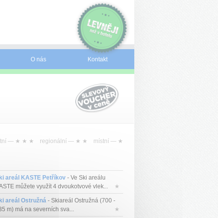
O nás
Kontakt
tní —
★ ★ ★
regionální —
★ ★
místní —
★
ki areál KASTE Petříkov
- Ve Ski areálu
ASTE můžete využít 4 dvoukotvové vlek...
★
ki areál Ostružná
- Skiareál Ostružná (700 -
35 m) má na severních sva...
★