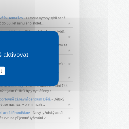
včín Domašov
- Historie výroby sýrů sahá
 do 60. let minulého stolet...
★
ki areál Kouty
- Ski areál Kouty je největší
i areál na Moravě s první...
★
ki areál Kunčice
- Skiareál najdete 3 km za
tarým Městem pod Sněžníkem....
★
š aktivovat
ikérka Domašov
- BAIRNSFATHER
ISTILLERY - likérka Domašov se zabývá ru...
★
t
efiltrované bylinná a kořeněná vína
-
kluzivní nefiltrovaná bylin...
★
HKO Jeseníky
- Rozloha Jeseníků činí 744
m2 a jako CHKO byly vyhlášeny r...
★
portovně zábavní centrum Bělá
- Dětský
ět se nachází v prvním patř...
★
ki areál Františkov
- Nový lyžařský areál
ás zve na příjemné lyžování v...
★