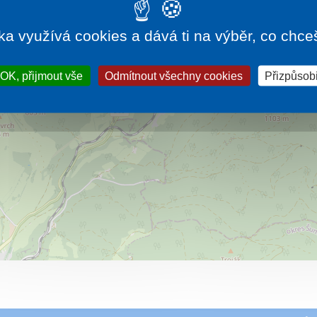
Přijeďte poznat krásu Jeseníků do horské obce
Ostružná. Užijte si pobyt spolu s dětmi.
Více…
ka využívá cookies a dává ti na výběr, co chce
OK, přijmout vše
Odmítnout všechny cookies
Přizpůsobi