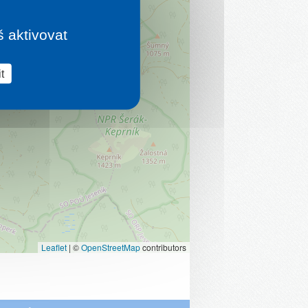
š aktivovat
t
Leaflet
|
©
OpenStreetMap
contributors