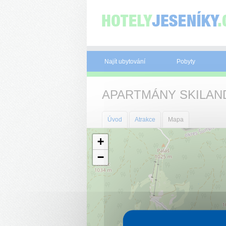
Panel pro správu cookies
Najít ubytování
Pobyty
APARTMÁNY SKILAN
Úvod
Atrakce
Mapa
+
−