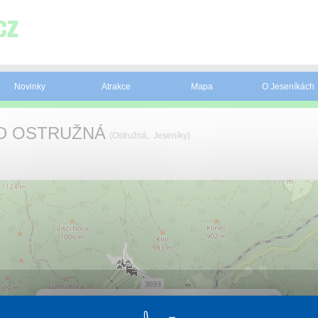
Novinky
Atrakce
Mapa
O Jeseníkách
D OSTRUŽNÁ
(Ostružná, Jeseníky)
×
APARTMÁNY SKILAND OSTRUŽNÁ