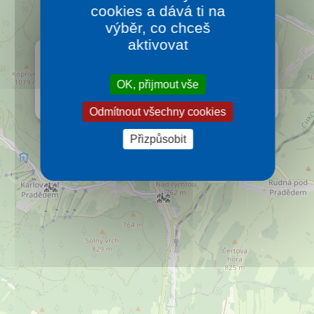
cookies a dává ti na
výběr, co chceš
aktivovat
×
HORSKÝ HOTEL NEPTUN
Hotel se nachází v turistickém středisku Malá
OK, přijmout vše
Morávka - Karlov.
Více…
Odmítnout všechny cookies
Přizpůsobit