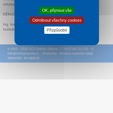
vstupujte jednotlivě!
OK, přijmout vše
DĚKUJEME ZA DODRŽOVÁNÍ.
Odmítnout všechny cookies
Ing. Ivana Rybiářová
ředitelka
Přizpůsobit
© 2005 – 2026
DCK Rekrea Ostrava
– T +420 596 110 531 – E
info@
hotelyjeseniky.cz
– (
Podmínky
-
Ochrana osobních údajů
zákazníků
-
Ke stažení
)