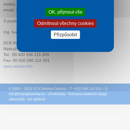
hodin), nebo nás můžete kontaktovat na
email:
rekrea@
rekrea.info
OK, přijmout vše
S pozdravem
Odmítnout všechny cookies
Ing. Ivana Rybiářová
Přizpůsobit
DCK Rekrea Ostrava s.r.o.
Nádražní 40, 702 00 Ostrava 1
Tel.: 00 420 596 115 909
Fax: 00 420 596 112 301
www.rekrea.info
© 2005 – 2026
DCK Rekrea Ostrava
– T +420 596 110 531 – E
info@
hotelyjeseniky.cz
– (
Podmínky
-
Ochrana osobních údajů
zákazníků
-
Ke stažení
)