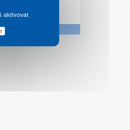
š aktivovat
ákazníků
-
Ke stažení
)
t