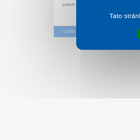
pohoří tentokráte ve znamení 1. republi
Tato strán
© 2005 – 2026
DCK Rekrea Ostrava
– T +42