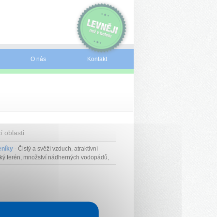
O nás
Kontakt
í oblasti
eníky
- Čistý a svěží vzduch, atraktivní
ký terén, množství nádherných vodopádů,
račné bystřiny, krásný pohled na horské
vy, skvělé lyžařské podmínky a možnost
ňství – tak by se daly charakterizovat
níky.