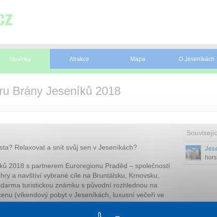
Novinky
Atrakce
Mapa
O Jeseníkách
hru Brány Jeseníků 2018
Souvisejíc
sta? Relaxovat a snít svůj sen v Jeseníkách?
Jes
hors
íků 2018 s partnerem Euroregionu Praděd – společností
průz
hry a navštíví vybrané cíle na Bruntálsku, Krnovsku,
masí
láze
darma turistickou známku s původní rozhlednou na
Jese
nu (víkendový pobyt v Jeseníkách, luxusní večeři ve
na zajímavou akci či atraktivitu apod.).
018 objevovat krásy nejvyššího moravskoslezského