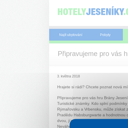
Panel pro správu cookies
Najít ubytování
Pobyty
Připravujeme pro vás 
3. května 2018
Hrajete si rádi? Chcete poznat nová mí
Připravujeme pro vás hru Brány Jesen
Turistické známky. Kdo splní podmínky 
Rýmařovsku a Vrbensku, může získat z
Pradědu Habsburgwarte a hodnotnou ce
dvou, jízdenku na Osoblažku, vstupenku 
Neváhejte a vydejte se od 1. června 2