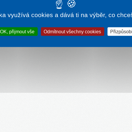
ky :-). Více na
bonusy a soutěže
.
ka využívá cookies a dává ti na výběr, co chce
0 596 110 531 – E
info@
hotelyjeseniky.cz
– (
Podmínky
-
Ochrana osobních údajů z
OK, přijmout vše
Odmítnout všechny cookies
Přizpůsobi