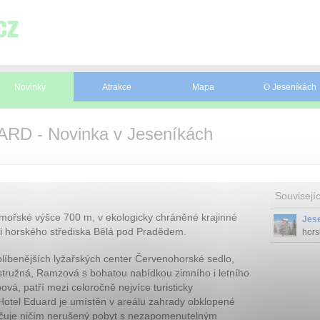
Novinky
Atrakce
Mapa
O Jeseníkách
D - Novinka v Jeseníkách
Souvisejíc
mořské výšce 700 m, v ekologicky chráněné krajinné
Jes
ci horského střediska Bělá pod Pradědem.
hors
průz
blíbenějších lyžařských center Červenohorské sedlo,
masí
láze
stružná, Ramzová s bohatou nabídkou zimního i letního
Jese
vá, patří mezi celoročně nejvíce turisticky
Hotel Eduard je umístěn v areálu zahrady obklopené
učuje ničím nerušený pobyt s nezapomenutelným