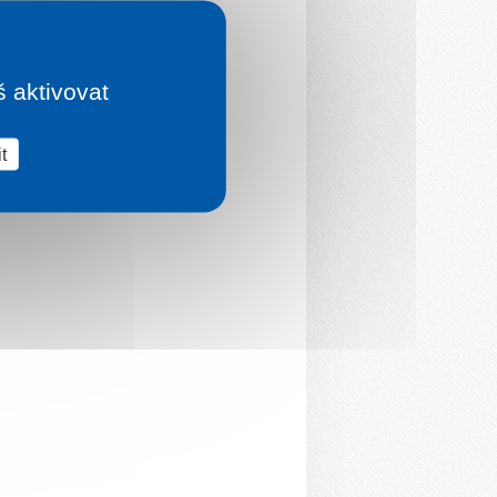
š aktivovat
t