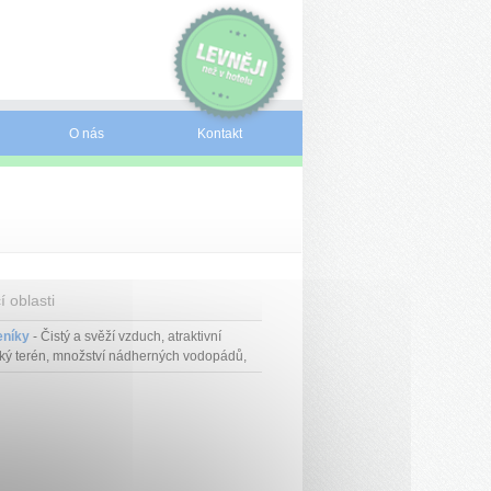
O nás
Kontakt
í oblasti
eníky
- Čistý a svěží vzduch, atraktivní
ký terén, množství nádherných vodopádů,
račné bystřiny, krásný pohled na horské
vy, skvělé lyžařské podmínky a možnost
ňství – tak by se daly charakterizovat
níky.