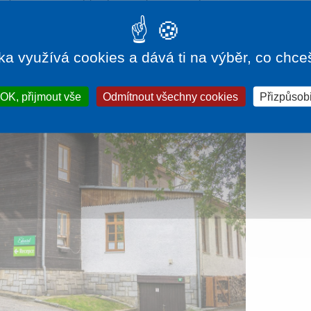
ka využívá cookies a dává ti na výběr, co chce
OK, přijmout vše
Odmítnout všechny cookies
Přizpůsobi