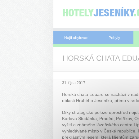
Panel pro správu cookies
Najít ubytování
Pobyty
HORSKÁ CHATA EDUAR
31. října 2017
Horská chata Eduard se nachází v nad
oblasti Hrubého Jeseníku, přímo v srd
Díky strategické poloze uprostřed nejo
Karlova Studánka, Praděd, Petříkov, O
vyžití a známého lázeňského centra Lipo
vyhledávané místo v České republice. 
překrásným lesem, která klientům zar