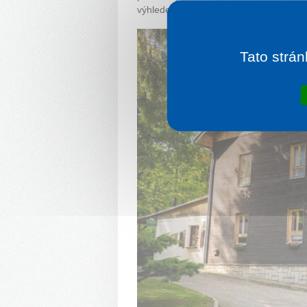
výhledem do okolních hor.
Tato strán