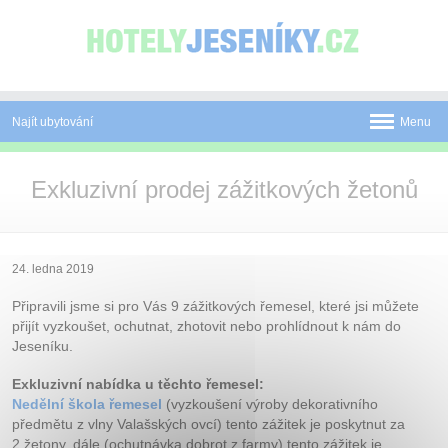
Panel pro správu cookies
Najít ubytování
Menu
Pobyty
Exkluzivní prodej zážitkových žetonů
Novinky
Atrakce
24. ledna 2019
Mapa
Připravili jsme si pro Vás 9 zážitkových řemesel, které jsi můžete
přijít vyzkoušet, ochutnat, zhotovit nebo prohlídnout k nám do
O Jeseníkách
Jeseníku.
O nás
Exkluzivní nabídka u těchto řemesel:
Nedělní škola řemesel
(vyzkoušení výroby dekorativního
Kontakt
předmětu z vlny Valašských ovcí) tento zážitek je poskytnut za
2 žetony, dále (ochutnávka dobrot z farmy) tento zážitek je